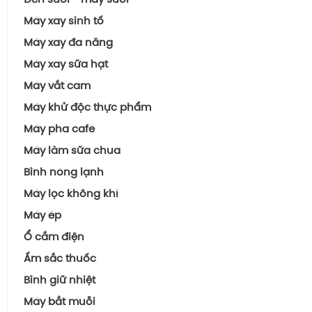
Quạt Sưởi
Máy xay sinh tố
Máy Sưởi Dầu
Máy xay đa năng
Đèn Sưởi Nhà Tắm
Máy xay sữa hạt
Máy Sưởi
Máy vắt cam
Máy khử độc thực phẩm
Máy pha cafe
Máy làm sữa chua
Bình nóng lạnh
Bình Ngang
Máy lọc không khí
Bình Vuông, Bình Đứng
Máy ép
Ổ cắm điện
Ấm sắc thuốc
Bình giữ nhiệt
Máy bắt muỗi