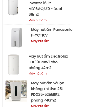
Inverter 16 lít
MD16GQSE0 - Dưới
69m2
Máy hút ẩm
Máy hút ẩm Panasonic
F-YCT10V
Máy hút ẩm
Máy hút ẩm Electrolux
EDH10TRBW1 cho
phòng 42m2
Máy hút ẩm
Máy hút ẩm và lọc
không khí Liva 25L
FDD25-5255BR2,
phòng <40m2
Máy hút ẩm