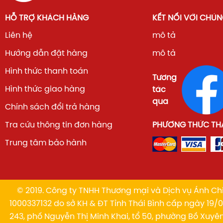
HỖ TRỢ KHÁCH HÀNG
KẾT NỐI VỚI CHÚN
Liên hệ
mô tả
Hướng dẫn đặt hàng
mô tả
Hình thức thanh toán
Tương
Hình thức giao hàng
tác
qua
Chính sách đổi trả hàng
Tra cứu thông tin đơn hàng
PHƯƠNG THỨC TH
Trung tâm bảo hành
© 2019. Công ty TNHH Thương mại và Dịch vụ Ánh Chi
1000337132 do sở KH & ĐT Tỉnh Thái Bình cấp ngày 19/01
243, phố Nguyễn Thị Minh Khai, tổ 50, phường Bồ Xuyê