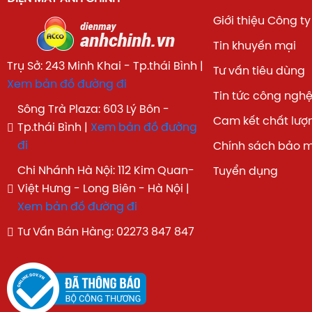
Giới thiệu Công ty
Tin khuyến mại
Trụ Sở: 243 Minh Khai - Tp.thái Bình |
Tư vấn tiêu dùng
Xem bản đồ đường đi
Tin tức công ngh
Sông Trà Plaza: 603 Lý Bôn -
Cam kết chất lượ
Tp.thái Bình |
Xem bản đồ đường
đi
Chính sách bảo 
Chi Nhánh Hà Nội: 112 Kim Quan-
Tuyển dụng
Việt Hưng - Long Biên - Hà Nội |
Xem bản đồ đường đi
Tư Vấn Bán Hàng: 02273 847 847