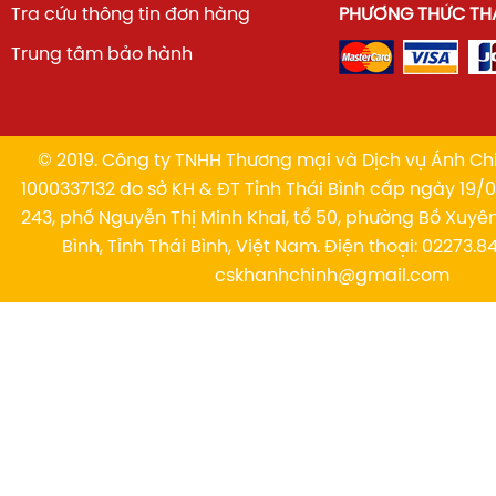
Tra cứu thông tin đơn hàng
PHƯƠNG THỨC TH
Trung tâm bảo hành
© 2019. Công ty TNHH Thương mại và Dịch vụ Ánh Chi
1000337132 do sở KH & ĐT Tỉnh Thái Bình cấp ngày 19/01
243, phố Nguyễn Thị Minh Khai, tổ 50, phường Bồ Xuyê
Bình, Tỉnh Thái Bình, Việt Nam. Điện thoại: 02273.84
cskhanhchinh@gmail.com