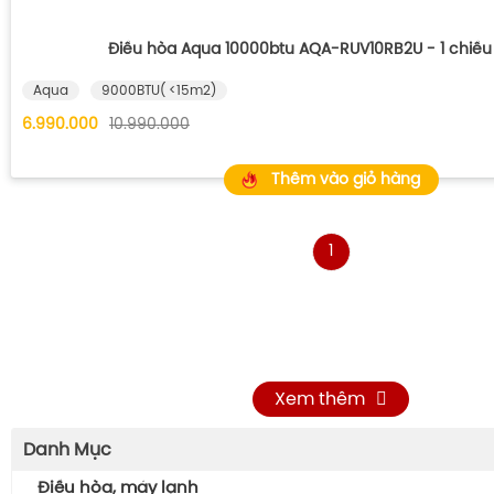
Điều hòa Aqua 10000btu AQA-RUV10RB2U - 1 chiều 
Aqua
9000BTU( <15m2)
6.990.000
10.990.000
Thêm vào giỏ hàng
1
Xem thêm
Danh Mục
Điều hòa, máy lạnh