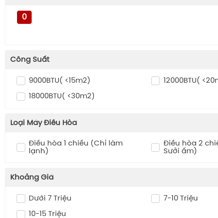
Bình Giữ Nhiệt
0
Máy Bắt Muỗi
Đèn Bàn
Máy Rửa Xe
Công Suất
Robot Hút Bụi , Lau Nhà
9000BTU( <15m2)
12000BTU( <20
18000BTU( <30m2)
Loại Máy Điều Hòa
Điều hòa 1 chiều (Chỉ làm
Điều hòa 2 chi
lạnh)
Sưởi ấm)
Khoảng Giá
Dưới 7 Triệu
7-10 Triệu
10-15 Triệu