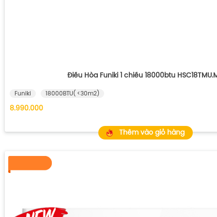
Điều Hòa Funiki 1 chiều 18000btu HSC18TMU.
Funiki
18000BTU( <30m2)
8.990.000
Thêm vào giỏ hàng