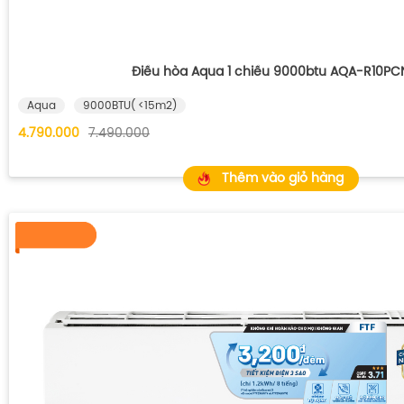
Điều hòa Aqua 1 chiều 9000btu AQA-R10PC
Aqua
9000BTU( <15m2)
4.790.000
7.490.000
Thêm vào giỏ hàng