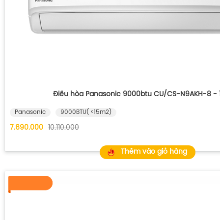
Điều hòa Panasonic 9000btu CU/CS-N9AKH-8 - 1
Panasonic
9000BTU( <15m2)
7.690.000
10.110.000
Thêm vào giỏ hàng