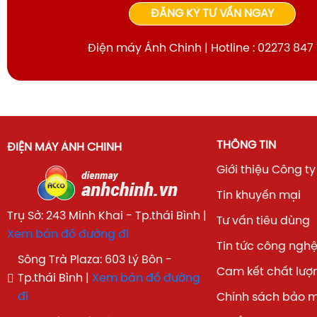
ĐĂNG KÝ TƯ VẤN NGAY
Điện máy Ánh Chinh | Hotline : 02273 847
THÔNG TIN
ĐIỆN MÁY ÁNH CHINH
Giới thiệu Công ty
Tin khuyến mại
Trụ Sở: 243 Minh Khai - Tp.thái Bình |
Tư vấn tiêu dùng
Xem bản đồ đường đi
Tin tức công ngh
Sông Trà Plaza: 603 Lý Bôn -
Cam kết chất lượ
Tp.thái Bình |
Xem bản đồ đường
đi
Chính sách bảo 