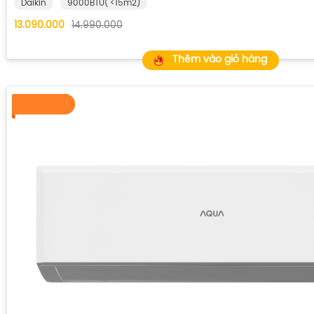
Daikin
9000BTU( <15m2)
13.090.000
14.990.000
Thêm vào giỏ hàng