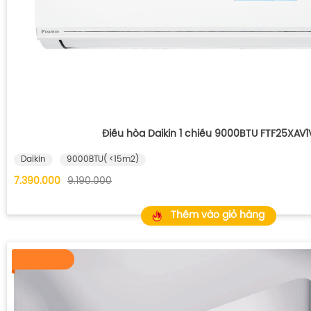
Điều hòa Daikin 1 chiều 9000BTU FTF25XAV1
Daikin
9000BTU( <15m2)
7.390.000
9.190.000
Thêm vào giỏ hàng