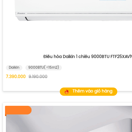
Điều hòa Daikin 1 chiều 9000BTU FTF25XAV1
Daikin
9000BTU( <15m2)
7.390.000
9.190.000
Thêm vào giỏ hàng