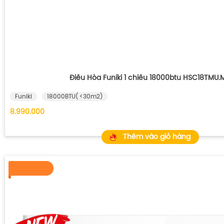
Điều Hòa Funiki 1 chiều 18000btu HSC18TMU.
Funiki
18000BTU( <30m2)
8.990.000
Thêm vào giỏ hàng