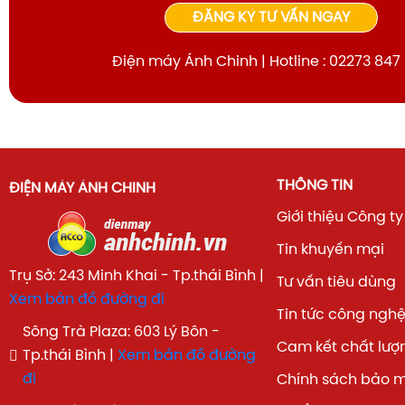
ĐĂNG KÝ TƯ VẤN NGAY
Điện máy Ánh Chinh | Hotline : 02273 847
THÔNG TIN
ĐIỆN MÁY ÁNH CHINH
Giới thiệu Công ty
Tin khuyến mại
Trụ Sở: 243 Minh Khai - Tp.thái Bình |
Tư vấn tiêu dùng
Xem bản đồ đường đi
Tin tức công ngh
Sông Trà Plaza: 603 Lý Bôn -
Cam kết chất lượ
Tp.thái Bình |
Xem bản đồ đường
đi
Chính sách bảo 