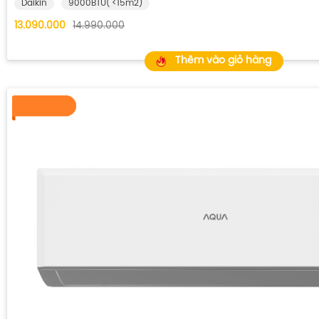
Daikin
9000BTU( <15m2)
13.090.000
14.990.000
Thêm vào giỏ hàng