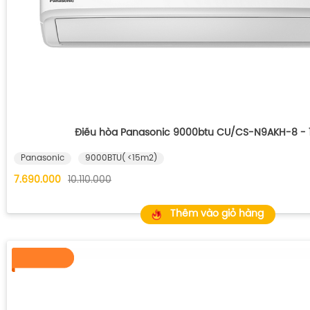
Điều hòa Panasonic 9000btu CU/CS-N9AKH-8 - 1
Panasonic
9000BTU( <15m2)
7.690.000
10.110.000
Thêm vào giỏ hàng