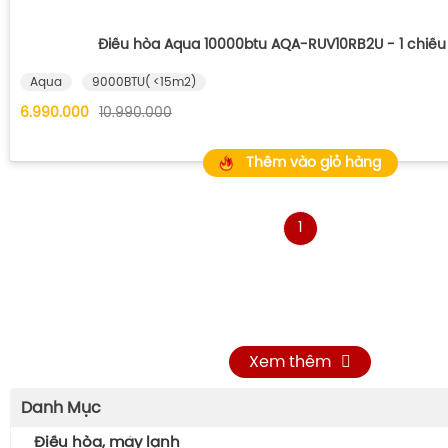
Điều hòa Aqua 10000btu AQA-RUV10RB2U - 1 chiều 
Aqua
9000BTU( <15m2)
6.990.000
10.990.000
Thêm vào giỏ hàng
1
Xem thêm
Danh Mục
Điều hòa, máy lạnh