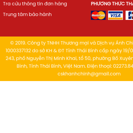
Tra cứu thông tin đơn hàng
PHƯƠNG THỨC TH
Trung tâm bảo hành
© 2019. Công ty TNHH Thương mại và Dịch vụ Ánh Chi
1000337132 do sở KH & ĐT Tỉnh Thái Bình cấp ngày 19/01
243, phố Nguyễn Thị Minh Khai, tổ 50, phường Bồ Xuyê
Bình, Tỉnh Thái Bình, Việt Nam. Điện thoại: 02273.84
cskhanhchinh@gmail.com