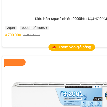
Điều hòa Aqua 1 chiều 9000btu AQA-R10PC
Aqua
9000BTU( <15m2)
4.790.000
7.490.000
Thêm vào giỏ hàng