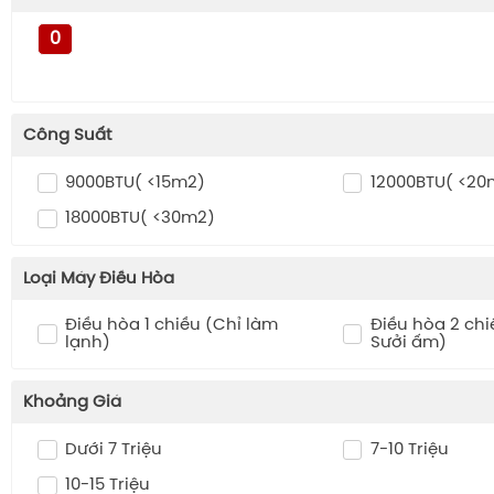
Bình Giữ Nhiệt
0
Máy Bắt Muỗi
Đèn Bàn
Máy Rửa Xe
Công Suất
Robot Hút Bụi , Lau Nhà
9000BTU( <15m2)
12000BTU( <20
18000BTU( <30m2)
Loại Máy Điều Hòa
Điều hòa 1 chiều (Chỉ làm
Điều hòa 2 chi
lạnh)
Sưởi ấm)
Khoảng Giá
Dưới 7 Triệu
7-10 Triệu
10-15 Triệu