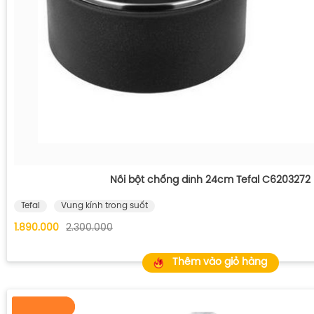
Nồi bột chống dính 24cm Tefal C6203272
Tefal
Vung kính trong suốt
1.890.000
2.300.000
Thêm vào giỏ hàng