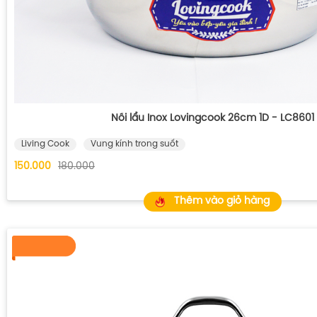
Nồi lẩu Inox Lovingcook 26cm 1D - LC8601
Living Cook
Vung kính trong suốt
150.000
180.000
Thêm vào giỏ hàng