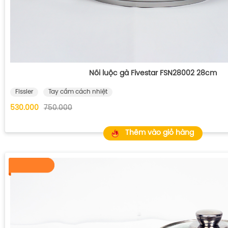
Nồi luộc gà Fivestar FSN28002 28cm
Fissler
Tay cầm cách nhiệt
530.000
750.000
Thêm vào giỏ hàng