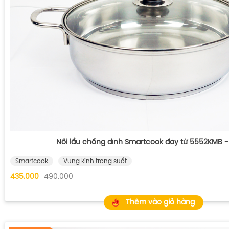
Nồi lẩu chống dính Smartcook đáy từ 5552KMB 
Smartcook
Vung kính trong suốt
435.000
490.000
Thêm vào giỏ hàng