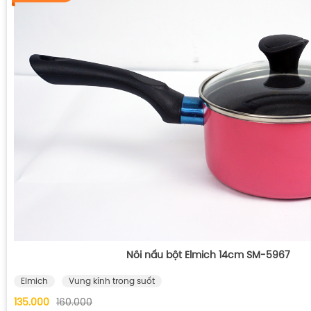
Nồi nấu bột Elmich 14cm SM-5967
Elmich
Vung kính trong suốt
135.000
160.000