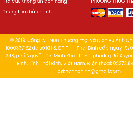
Tra cứu thông tin đơn hàng
PHƯƠNG THỨC TH
Trung tâm bảo hành
© 2019. Công ty TNHH Thương mại và Dịch vụ Ánh Chi
1000337132 do sở KH & ĐT Tỉnh Thái Bình cấp ngày 19/01
243, phố Nguyễn Thị Minh Khai, tổ 50, phường Bồ Xuyê
Bình, Tỉnh Thái Bình, Việt Nam. Điện thoại: 02273.84
cskhanhchinh@gmail.com