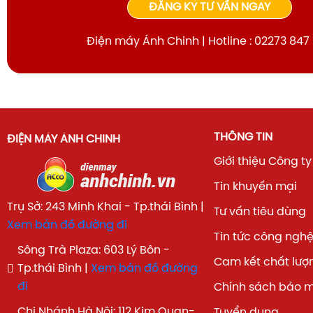
ĐĂNG KÝ TƯ VẤN NGAY
Điện máy Ánh Chinh | Hotline : 02273 847
THÔNG TIN
ĐIỆN MÁY ÁNH CHINH
Giới thiệu Công ty
Tin khuyến mại
Trụ Sở: 243 Minh Khai - Tp.thái Bình |
Tư vấn tiêu dùng
Xem bản đồ đường đi
Tin tức công ngh
Sông Trà Plaza: 603 Lý Bôn -
Cam kết chất lượ
Tp.thái Bình |
Xem bản đồ đường
đi
Chính sách bảo 
Chi Nhánh Hà Nội: 112 Kim Quan-
Tuyển dụng