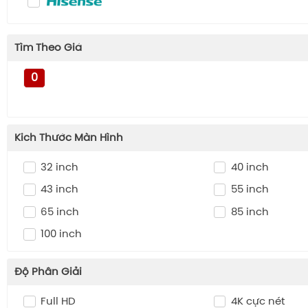
Tìm Theo Giá
0
Kich Thước Màn Hình
32 inch
40 inch
43 inch
55 inch
65 inch
85 inch
100 inch
Độ Phân Giải
Full HD
4K cực nét