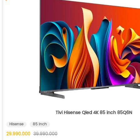
Tivi Hisense Qled 4K 85 inch 85Q6N
Hisense
85 inch
29.990.000
39.990.000