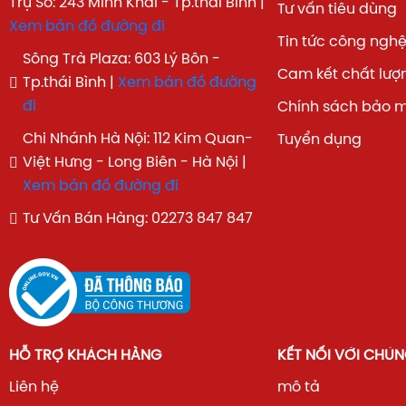
Trụ Sở: 243 Minh Khai - Tp.thái Bình |
Tư vấn tiêu dùng
Xem bản đồ đường đi
Tin tức công ngh
Sông Trà Plaza: 603 Lý Bôn -
Cam kết chất lượ
Tp.thái Bình |
Xem bản đồ đường
đi
Chính sách bảo 
Chi Nhánh Hà Nội: 112 Kim Quan-
Tuyển dụng
Việt Hưng - Long Biên - Hà Nội |
Xem bản đồ đường đi
Tư Vấn Bán Hàng: 02273 847 847
HỖ TRỢ KHÁCH HÀNG
KẾT NỐI VỚI CHÚN
Liên hệ
mô tả