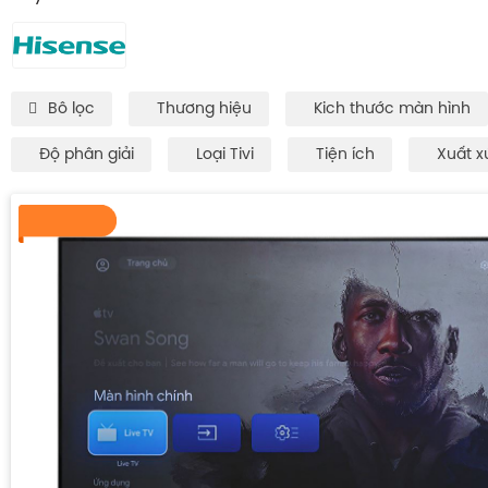
Bô lọc
Thương hiệu
Kich thước màn hình
Độ phân giải
Loại Tivi
Tiện ích
Xuất x