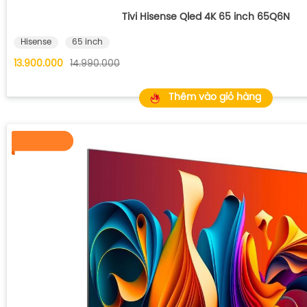
Tivi Hisense Qled 4K 65 inch 65Q6N
Hisense
65 inch
13.900.000
14.990.000
Thêm vào giỏ hàng