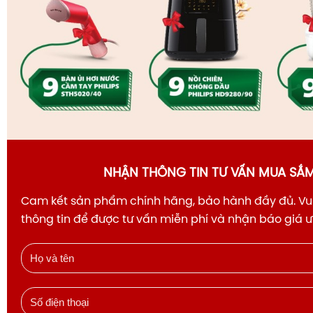
NHẬN THÔNG TIN TƯ VẤN MUA SẮ
Cam kết sản phẩm chính hãng, bảo hành đầy đủ. Vui
thông tin để được tư vấn miễn phí và nhận báo giá 