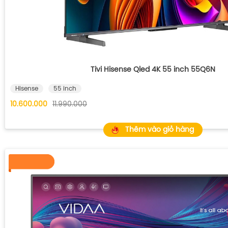
Tivi Hisense Qled 4K 55 inch 55Q6N
Hisense
55 inch
10.600.000
11.990.000
Thêm vào giỏ hàng