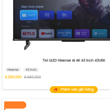
Tivi ULED Hisense AI 4K 43 inch 43U6K
Hisense
43 inch
6.290.000
8.990.000
Thêm vào giỏ hàng