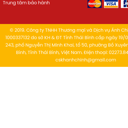
Trung tâm bảo hành
© 2019. Công ty TNHH Thương mại và Dịch vụ Ánh Chi
1000337132 do sở KH & ĐT Tỉnh Thái Bình cấp ngày 19/01
243, phố Nguyễn Thị Minh Khai, tổ 50, phường Bồ Xuyê
Bình, Tỉnh Thái Bình, Việt Nam. Điện thoại: 02273.84
cskhanhchinh@gmail.com