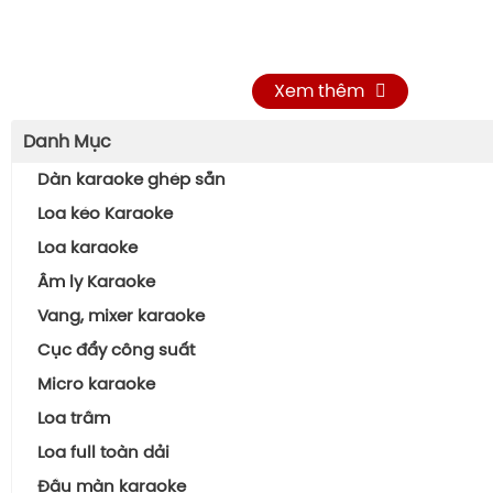
Xem thêm
Danh Mục
Dàn karaoke ghép sẵn
Loa kéo Karaoke
Loa karaoke
Âm ly Karaoke
Vang, mixer karaoke
Cục đẩy công suất
Micro karaoke
Loa trầm
Loa full toàn dải
Đầu màn karaoke