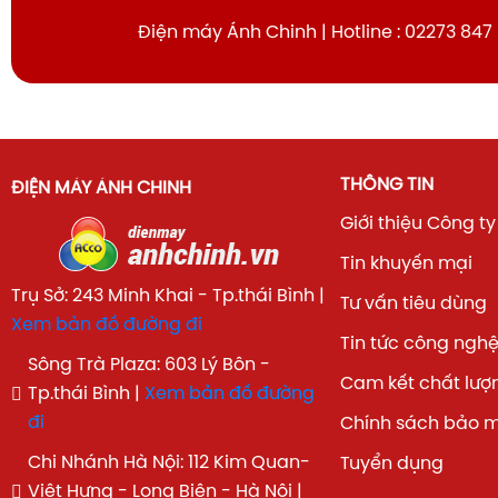
Điện máy Ánh Chinh | Hotline : 02273 847
THÔNG TIN
ĐIỆN MÁY ÁNH CHINH
Giới thiệu Công ty
Tin khuyến mại
Trụ Sở: 243 Minh Khai - Tp.thái Bình |
Tư vấn tiêu dùng
Xem bản đồ đường đi
Tin tức công ngh
Sông Trà Plaza: 603 Lý Bôn -
Cam kết chất lượ
Tp.thái Bình |
Xem bản đồ đường
đi
Chính sách bảo 
Chi Nhánh Hà Nội: 112 Kim Quan-
Tuyển dụng
Việt Hưng - Long Biên - Hà Nội |