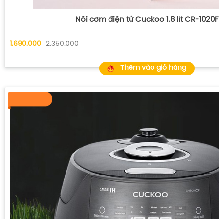
Nồi cơm điện tử Cuckoo 1.8 lít CR-1020F
1.690.000
2.350.000
Thêm vào giỏ hàng