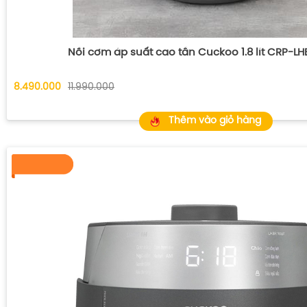
Nồi cơm áp suất cao tần Cuckoo 1.8 lít CRP-LH
8.490.000
11.990.000
Thêm vào giỏ hàng