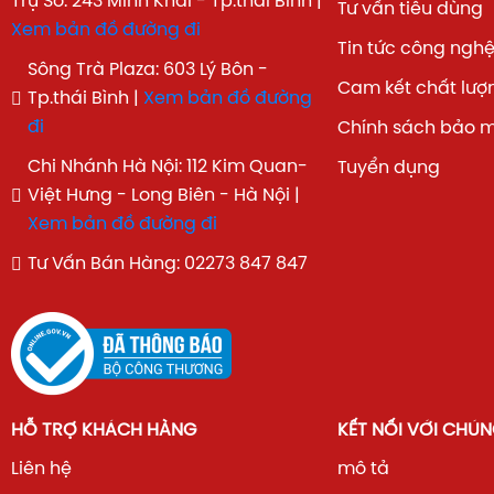
Trụ Sở: 243 Minh Khai - Tp.thái Bình |
Tư vấn tiêu dùng
Xem bản đồ đường đi
Tin tức công ngh
Sông Trà Plaza: 603 Lý Bôn -
Cam kết chất lượ
Tp.thái Bình |
Xem bản đồ đường
đi
Chính sách bảo 
Chi Nhánh Hà Nội: 112 Kim Quan-
Tuyển dụng
Việt Hưng - Long Biên - Hà Nội |
Xem bản đồ đường đi
Tư Vấn Bán Hàng: 02273 847 847
HỖ TRỢ KHÁCH HÀNG
KẾT NỐI VỚI CHÚN
Liên hệ
mô tả