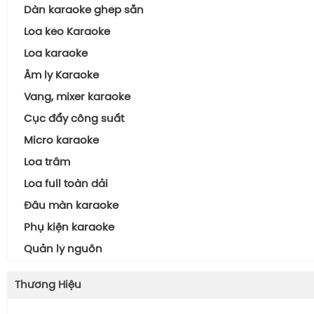
Dàn karaoke ghép sẵn
Loa kéo Karaoke
Loa karaoke
Âm ly Karaoke
Vang, mixer karaoke
Cục đẩy công suất
Micro karaoke
Loa trầm
Loa full toàn dải
Đầu màn karaoke
Phụ kiện karaoke
Quản lý nguồn
Thương Hiệu