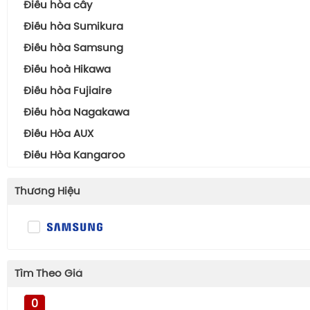
Điều hòa cây
Funiki
Điều hòa Sumikura
Panasonic
Điều hòa Samsung
Daikin
Điều hoà Hikawa
Điều hòa Fujiaire
Điều hòa Nagakawa
Điều Hòa AUX
Điều Hòa Kangaroo
Thương Hiệu
Tìm Theo Giá
0