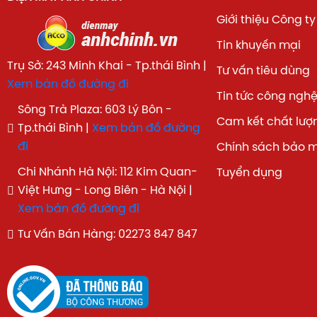
Giới thiệu Công ty
Tin khuyến mại
Trụ Sở: 243 Minh Khai - Tp.thái Bình |
Tư vấn tiêu dùng
Xem bản đồ đường đi
Tin tức công ngh
Sông Trà Plaza: 603 Lý Bôn -
Cam kết chất lượ
Tp.thái Bình |
Xem bản đồ đường
đi
Chính sách bảo 
Chi Nhánh Hà Nội: 112 Kim Quan-
Tuyển dụng
Việt Hưng - Long Biên - Hà Nội |
Xem bản đồ đường đi
Tư Vấn Bán Hàng: 02273 847 847