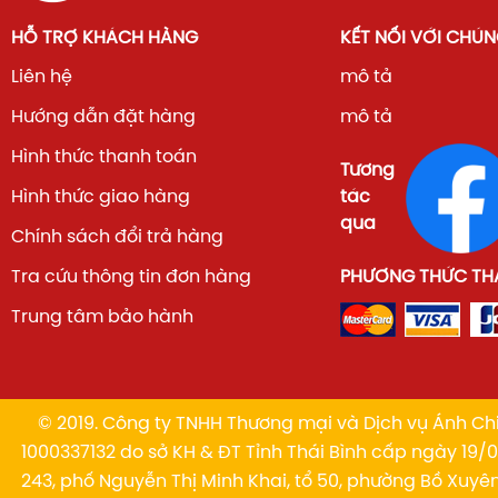
HỖ TRỢ KHÁCH HÀNG
KẾT NỐI VỚI CHÚN
Liên hệ
mô tả
Hướng dẫn đặt hàng
mô tả
Hình thức thanh toán
Tương
Hình thức giao hàng
tác
qua
Chính sách đổi trả hàng
Tra cứu thông tin đơn hàng
PHƯƠNG THỨC TH
Trung tâm bảo hành
© 2019. Công ty TNHH Thương mại và Dịch vụ Ánh Chi
1000337132 do sở KH & ĐT Tỉnh Thái Bình cấp ngày 19/01
243, phố Nguyễn Thị Minh Khai, tổ 50, phường Bồ Xuyê