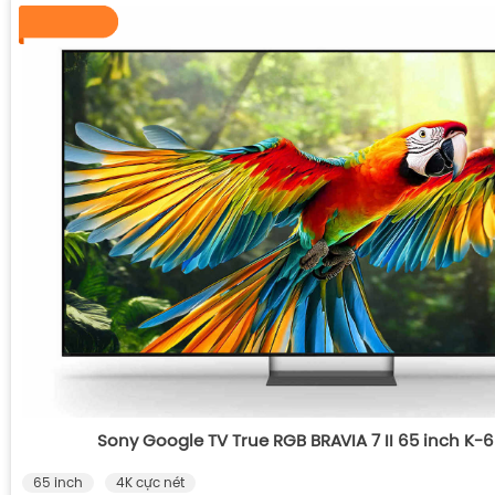
Sony Google TV True RGB BRAVIA 7 II 65 inch K
65 inch
4K cực nét