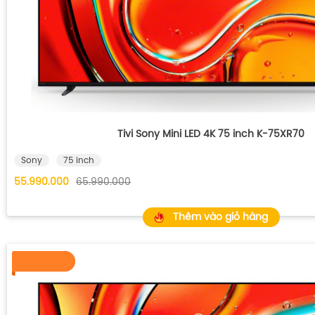
Tivi Sony Mini LED 4K 75 inch K-75XR70
Sony
75 inch
55.990.000
65.990.000
Thêm vào giỏ hàng