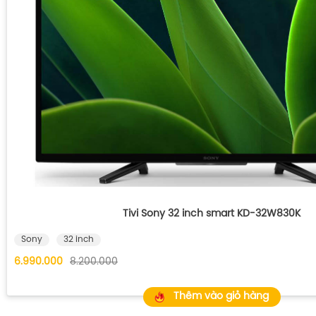
Tivi Sony 32 inch smart KD-32W830K
Sony
32 inch
6.990.000
8.200.000
Thêm vào giỏ hàng