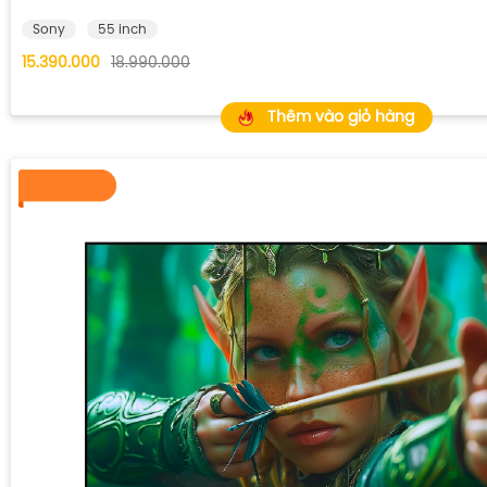
Sony
55 inch
15.390.000
18.990.000
Thêm vào giỏ hàng