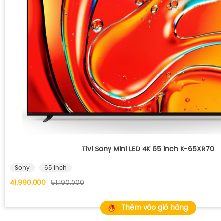
Tivi Sony Mini LED 4K 65 inch K-65XR70
Sony
65 inch
41.990.000
51.190.000
Thêm vào giỏ hàng