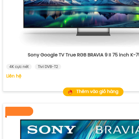
Sony Google TV True RGB BRAVIA 9 II 75 inch K
4K cực nét
Tivi DVB-T2
Liên hệ
Thêm vào giỏ hàng