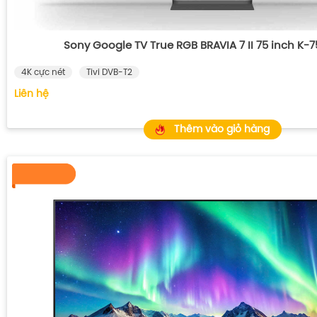
Sony Google TV True RGB BRAVIA 7 II 75 inch K
4K cực nét
Tivi DVB-T2
Liên hệ
Thêm vào giỏ hàng