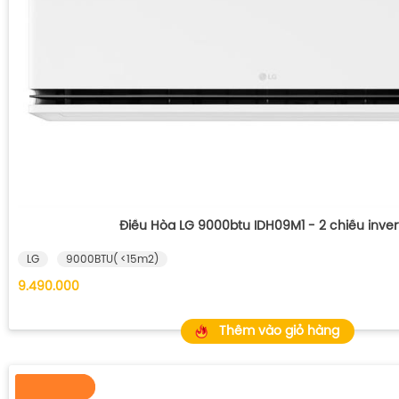
Điều Hòa LG 9000btu IDH09M1 - 2 chiều inver
LG
9000BTU( <15m2)
9.490.000
Thêm vào giỏ hàng