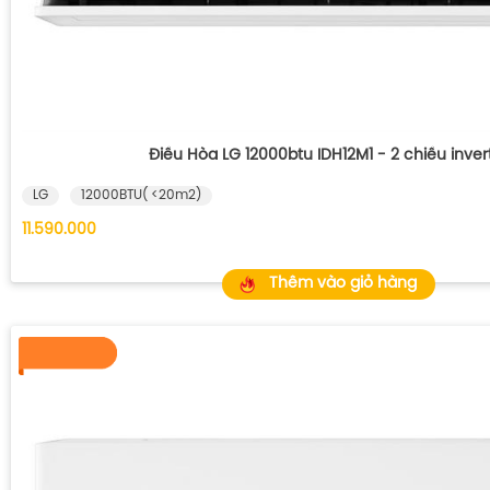
Điều Hòa LG 12000btu IDH12M1 - 2 chiều inver
LG
12000BTU( <20m2)
11.590.000
Thêm vào giỏ hàng