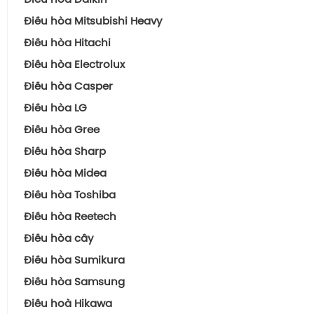
Điều hòa Daikin
Điều hòa Mitsubishi Heavy
Điều hòa Hitachi
Điều hòa Electrolux
Điều hòa Casper
Điều hòa LG
Điều hòa Gree
Điều hòa Sharp
Điều hòa Midea
Điều hòa Toshiba
Điều hòa Reetech
Điều hòa cây
Funiki
Điều hòa Sumikura
Panasonic
Điều hòa Samsung
Daikin
Điều hoà Hikawa