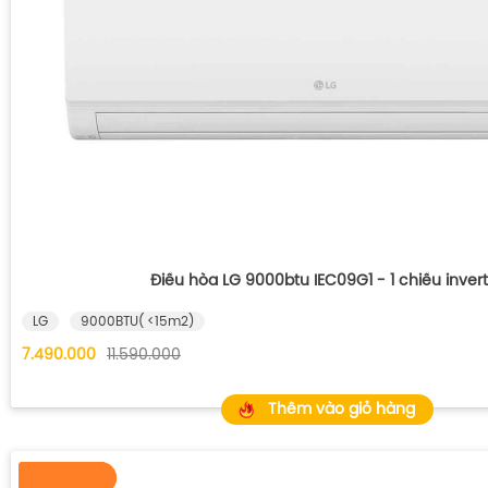
Điều hòa LG 9000btu IEC09G1 - 1 chiều invert
LG
9000BTU( <15m2)
7.490.000
11.590.000
Thêm vào giỏ hàng