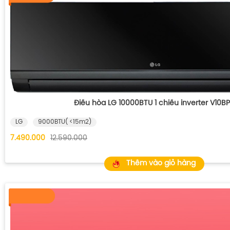
Điều hòa LG 10000BTU 1 chiều inverter V10B
LG
9000BTU( <15m2)
7.490.000
12.590.000
Thêm vào giỏ hàng