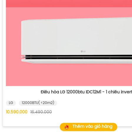
Điều hòa LG 12000btu IDC12M1 - 1 chiều inver
LG
12000BTU( <20m2)
10.590.000
16.490.000
Thêm vào giỏ hàng