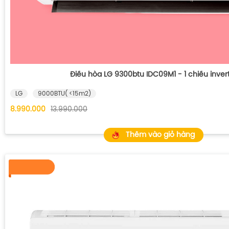
Điều hòa LG 9300btu IDC09M1 - 1 chiều inver
LG
9000BTU( <15m2)
8.990.000
13.990.000
Thêm vào giỏ hàng