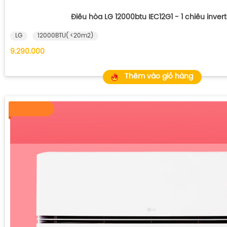
Điều hòa LG 12000btu IEC12G1 - 1 chiều invert
LG
12000BTU( <20m2)
9.290.000
Thêm vào giỏ hàng