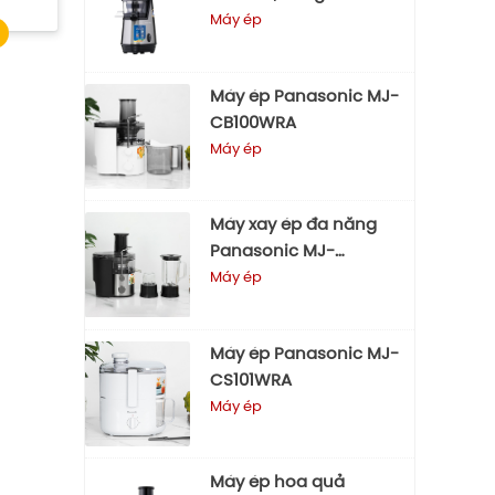
200W
Máy ép
Máy ép Panasonic MJ-
CB100WRA
Máy ép
Máy xay ép đa năng
Panasonic MJ-
CB800SRA
Máy ép
Máy ép Panasonic MJ-
CS101WRA
Máy ép
Máy ép hoa quả