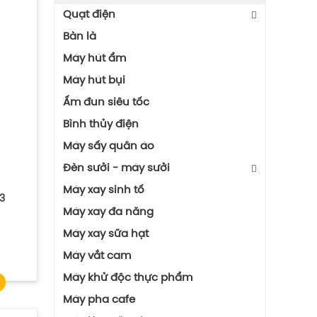
Quạt điện
Quạt Điều Hòa
Bàn là
Quạt Điều Hòa Raika - Đạt Tường
Máy hút ẩm
Quạt Điều Hòa Daikio
Máy hút bụi
Quạt Điều Hòa Daikiosan
Ấm đun siêu tốc
Quạt Điều Hòa Erito
Bình thủy điện
Máy sấy quần áo
Đèn sưởi - máy sưởi
Quạt Sưởi
Máy xay sinh tố
3
Máy Sưởi Dầu
Máy xay đa năng
Đèn Sưởi Nhà Tắm
Máy xay sữa hạt
Máy Sưởi
Máy vắt cam
Máy khử độc thực phẩm
Máy pha cafe