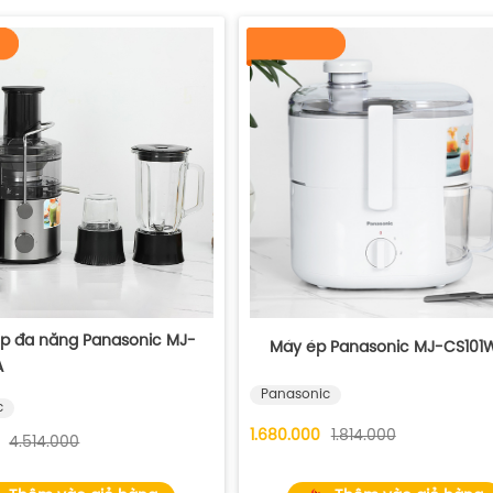
ép đa năng Panasonic MJ-
Máy ép Panasonic MJ-CS101
A
Panasonic
c
1.680.000
1.814.000
4.514.000