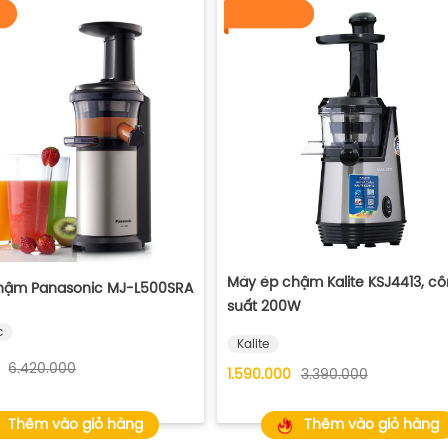
Máy ép chậm Kalite KSJ4413, c
hậm Panasonic MJ-L500SRA
suất 200W
c
Kalite
6.420.000
1.590.000
3.390.000
Thêm vào giỏ hàng
Thêm vào giỏ hàng