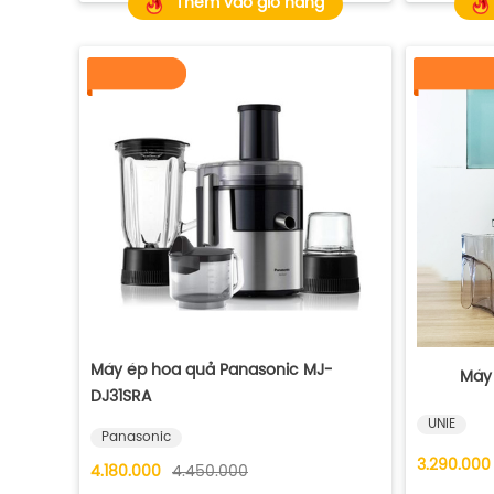
Thêm vào giỏ hàng
Máy ép hoa quả Panasonic MJ-
Máy
DJ31SRA
UNIE
Panasonic
3.290.000
4.180.000
4.450.000