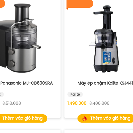
 Panasonic MJ-CB600SRA
Máy ép chậm Kalite KSJ441
c
Kalite
3.510.000
1.490.000
3.400.000
Thêm vào giỏ hàng
Thêm vào giỏ hàng