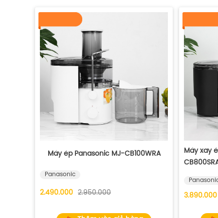
Máy xay 
Máy ép Panasonic MJ-CB100WRA
CB800SR
Panasonic
Panasoni
2.490.000
2.950.000
3.890.000