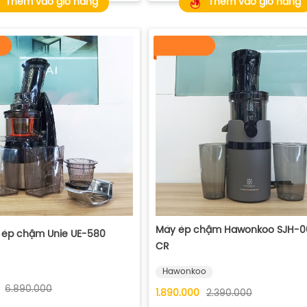
Thêm vào giỏ hàng
Thêm vào giỏ hàng
Máy ép chậm Hawonkoo SJH-0
 ép chậm Unie UE-580
CR
Hawonkoo
6.890.000
1.890.000
2.390.000