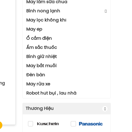
Máy làm sữa chua
Bình nóng lạnh
Bình Ngang
Máy lọc không khí
Bình Vuông, Bình Đứng
Máy ép
Ổ cắm điện
Ấm sắc thuốc
Bình giữ nhiệt
Máy bắt muỗi
Đèn bàn
ông
Máy rửa xe
Robot hút bụi , lau nhà
Thương Hiệu