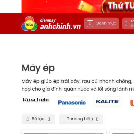
Xe
Danh mục
H
Máy ép
Máy ép giúp ép trái cây, rau củ nhanh chóng, g
hợp cho gia đình, quán nước và lối sống lành m
Bô lọc
Thương hiệu