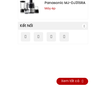
Panasonic MJ-DJ31SRA
Máy ép
Kết Nối
Xem tất cả