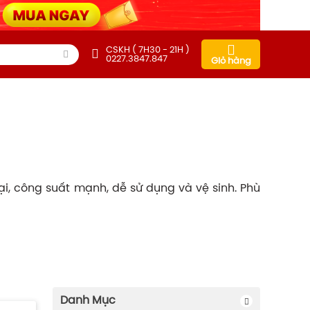
CSKH ( 7H30 - 21H )
0227.3847.847
Giỏ hàng
đại, công suất mạnh, dễ sử dụng và vệ sinh. Phù
Danh Mục