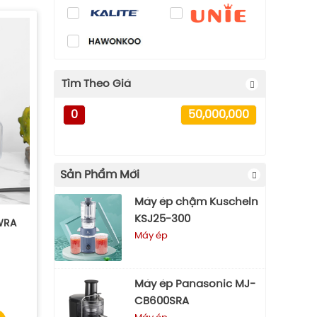
Tìm Theo Giá
0
50,000,000
Sản Phẩm Mới
Máy ép chậm Kuscheln
KSJ25-300
WRA
Máy ép
Máy ép Panasonic MJ-
CB600SRA