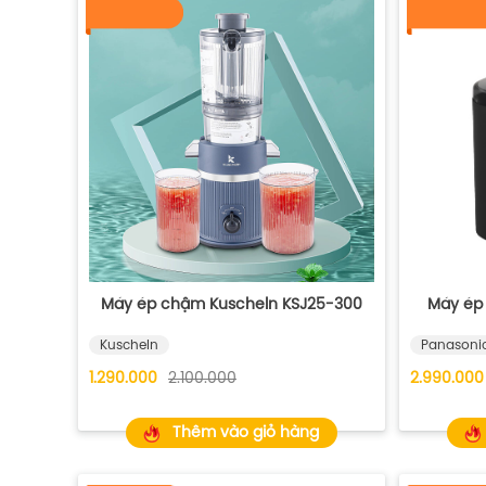
Máy ép chậm Kuscheln KSJ25-300
Máy ép
Kuscheln
Panasoni
1.290.000
2.100.000
2.990.000
Thêm vào giỏ hàng