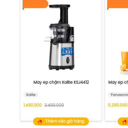
Máy ép chậm Kalite KSJ4412
Máy ép c
Kalite
Panasoni
1.490.000
3.400.000
5.290.000
Thêm vào giỏ hàng