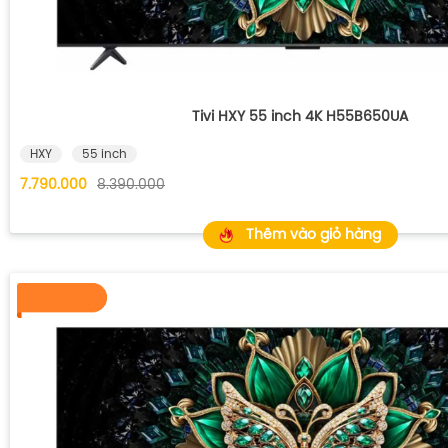
Tivi HXY 55 inch 4K H55B650UA
HXY
55 inch
7.790.000
8.390.000
Thêm vào giỏ hàng