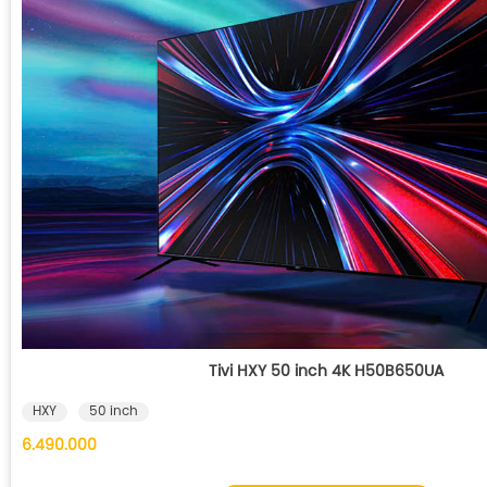
Tivi HXY 50 inch 4K H50B650UA
HXY
50 inch
6.490.000