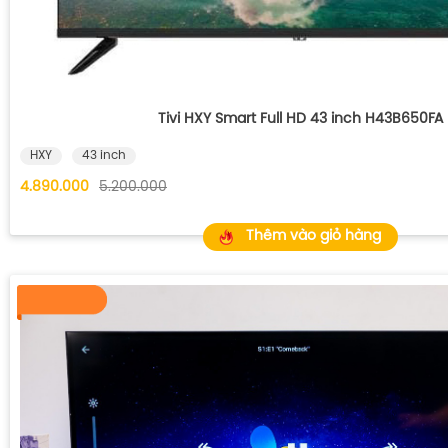
Tivi HXY Smart Full HD 43 inch H43B650FA
HXY
43 inch
4.890.000
5.200.000
Thêm vào giỏ hàng