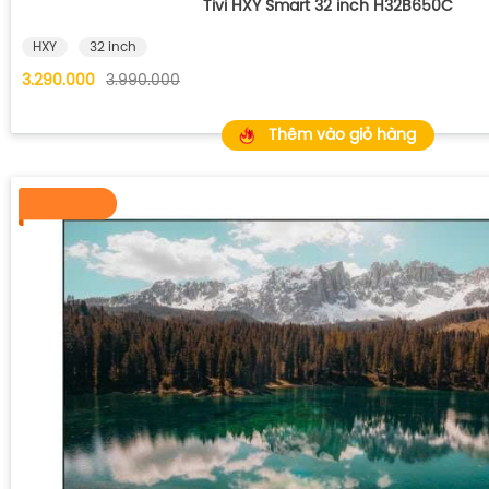
Tivi HXY Smart 32 inch H32B650C
HXY
32 inch
3.290.000
3.990.000
Thêm vào giỏ hàng