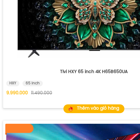
Tivi HXY 65 inch 4K H65B650UA
HXY
65 inch
9.990.000
11.490.000
Thêm vào giỏ hàng