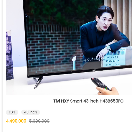
Tivi HXY Smart 43 inch H43B650FC
HXY
43 inch
4.490.000
5.690.000