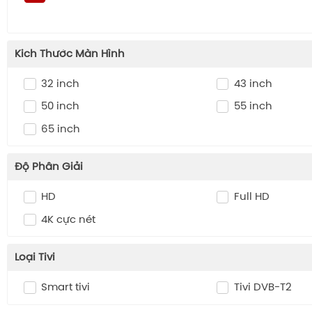
Kich Thước Màn Hình
32 inch
43 inch
50 inch
55 inch
65 inch
Độ Phân Giải
HD
Full HD
4K cực nét
Loại Tivi
Smart tivi
Tivi DVB-T2