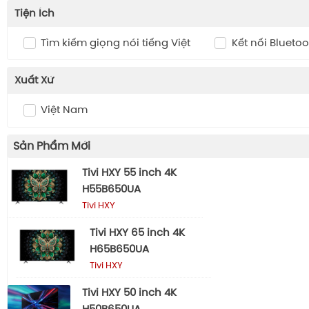
Tiện Ích
Tìm kiếm giọng nói tiếng Việt
Kết nối Bluetoo
Xuất Xứ
Việt Nam
Sản Phẩm Mới
Tivi HXY 55 inch 4K
H55B650UA
Tivi HXY
Tivi HXY 65 inch 4K
H65B650UA
Tivi HXY
Tivi HXY 50 inch 4K