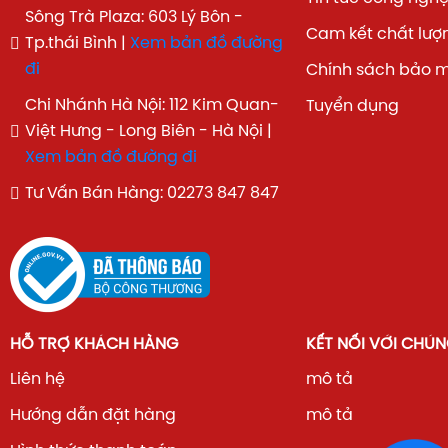
Sông Trà Plaza: 603 Lý Bôn -
Cam kết chất lượ
Tp.thái Bình |
Xem bản đồ đường
đi
Chính sách bảo 
Chi Nhánh Hà Nội: 112 Kim Quan-
Tuyển dụng
Việt Hưng - Long Biên - Hà Nội |
Xem bản đồ đường đi
Tư Vấn Bán Hàng: 02273 847 847
HỖ TRỢ KHÁCH HÀNG
KẾT NỐI VỚI CHÚN
Liên hệ
mô tả
Hướng dẫn đặt hàng
mô tả