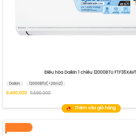
Điều hòa Daikin 1 chiều 12000BTU FTF35XAV1
Daikin
12000BTU( <20m2)
9.490.000
11.590.000
Thêm vào giỏ hàng