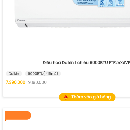
Điều hòa Daikin 1 chiều 9000BTU FTF25XAV1
Daikin
9000BTU( <15m2)
7.390.000
9.190.000
Thêm vào giỏ hàng