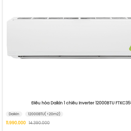
Điều hòa Daikin 1 chiều Inverter 12000BTU FTKC
Daikin
12000BTU( <20m2)
11.990.000
14.390.000