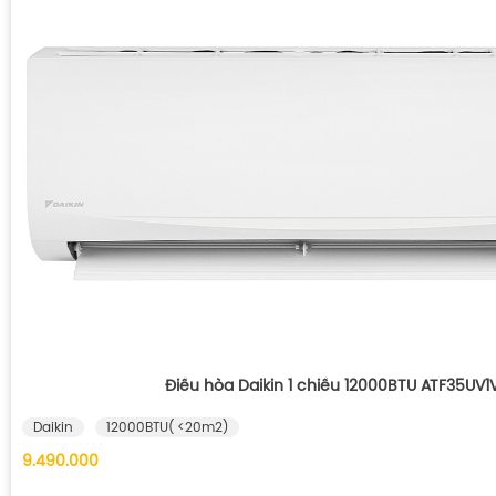
Điều hòa Daikin 1 chiều 12000BTU ATF35UV1
Daikin
12000BTU( <20m2)
9.490.000