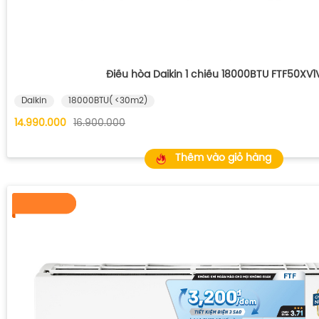
Điều hòa Daikin 1 chiều 18000BTU FTF50XV1
Daikin
18000BTU( <30m2)
14.990.000
16.900.000
Thêm vào giỏ hàng