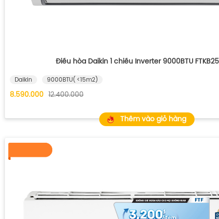
Điều hòa Daikin 1 chiều Inverter 9000BTU FTKB
Daikin
9000BTU( <15m2)
8.590.000
12.400.000
Thêm vào giỏ hàng