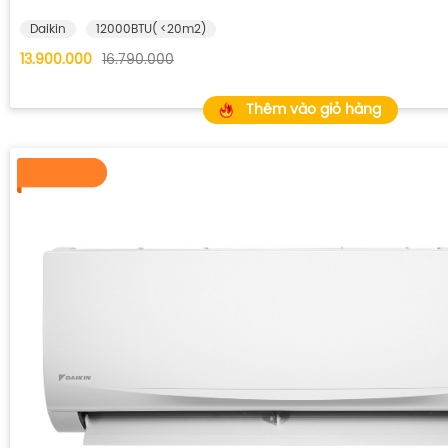
Daikin
12000BTU( <20m2)
13.900.000
16.790.000
Thêm vào giỏ hàng