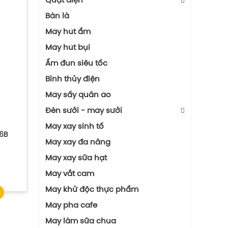
Quạt điện
Quạt Điều Hòa
Bàn là
Quạt Điều Hòa Raika - Đạt Tường
Máy hút ẩm
Quạt Điều Hòa Daikio
Máy hút bụi
Quạt Điều Hòa Daikiosan
Ấm đun siêu tốc
Quạt Điều Hòa Erito
Bình thủy điện
Máy sấy quần áo
Đèn sưởi - máy sưởi
Quạt Sưởi
Máy xay sinh tố
06B
Máy Sưởi Dầu
Máy xay đa năng
Đèn Sưởi Nhà Tắm
Máy xay sữa hạt
Máy Sưởi
Máy vắt cam
Máy khử độc thực phẩm
Máy pha cafe
Máy làm sữa chua