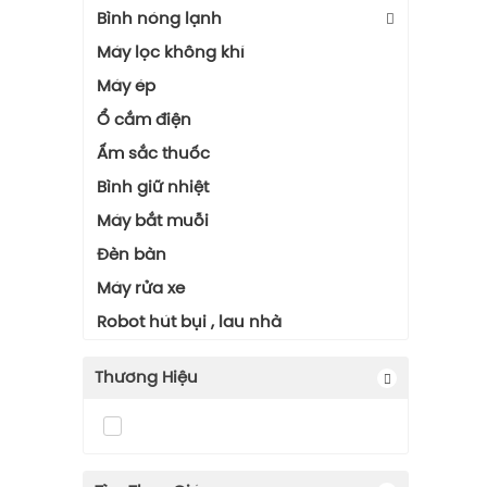
Bình nóng lạnh
Bình Ngang
Máy lọc không khí
Bình Vuông, Bình Đứng
Máy ép
Ổ cắm điện
Ấm sắc thuốc
Bình giữ nhiệt
Máy bắt muỗi
Đèn bàn
Máy rửa xe
Robot hút bụi , lau nhà
Thương Hiệu