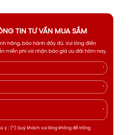
NG TIN TƯ VẤN MUA SẮM
h hãng, bảo hành đầy đủ. Vui lòng điền
vấn miễn phí và nhận báo giá ưu đãi hôm nay.
*
*
*
 ý : (*) Quý khách vui lòng không để trống