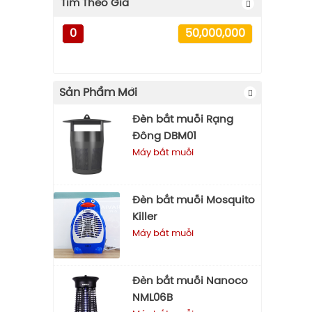
Tìm Theo Giá
0
50,000,000
Sản Phẩm Mới
Đèn bắt muỗi Rạng
Đông DBM01
Máy bắt muỗi
Đèn bắt muỗi Mosquito
Killer
Máy bắt muỗi
Đèn bắt muỗi Nanoco
NML06B