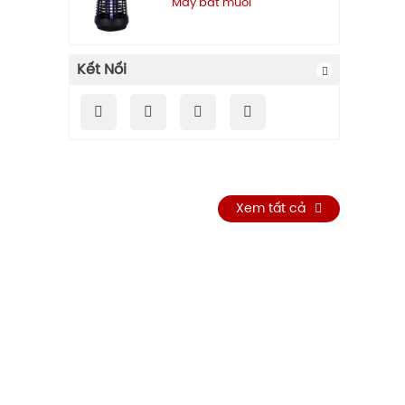
Máy bắt muỗi
Kết Nối
Xem tất cả