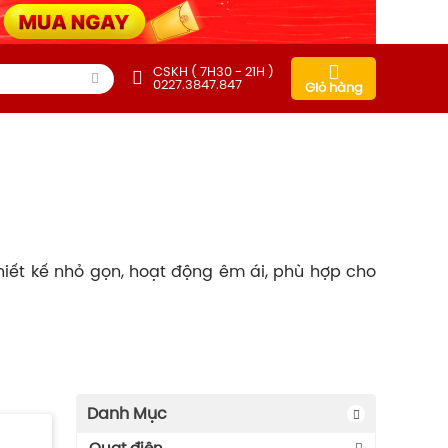
CSKH ( 7H30 - 21H )
0227.3847.847
Giỏ hàng
hiết kế nhỏ gọn, hoạt động êm ái, phù hợp cho
Danh Mục