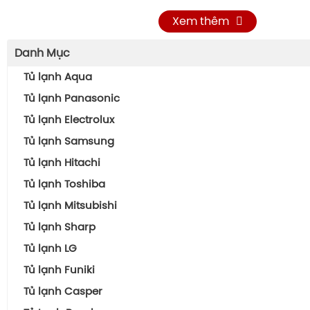
Xem thêm
Danh Mục
Tủ lạnh Aqua
Tủ Lạnh Ngăn Đông Trên AQR-T225FA(LB)
Tủ lạnh Panasonic
Tủ lạnh Electrolux
Tủ lạnh Samsung
Tủ lạnh Hitachi
Tủ lạnh Toshiba
Tủ lạnh Mitsubishi
Tủ lạnh Sharp
Tủ lạnh LG
Tủ lạnh Funiki
Tủ lạnh Casper