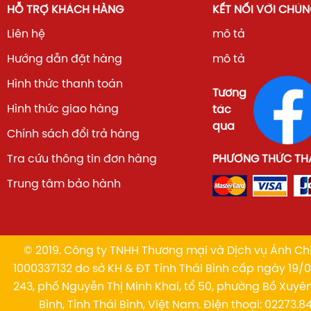
HỖ TRỢ KHÁCH HÀNG
KẾT NỐI VỚI CHÚN
Liên hệ
mô tả
Hướng dẫn đặt hàng
mô tả
Hình thức thanh toán
Tương
Hình thức giao hàng
tác
qua
Chính sách đổi trả hàng
Tra cứu thông tin đơn hàng
PHƯƠNG THỨC TH
Trung tâm bảo hành
© 2019. Công ty TNHH Thương mại và Dịch vụ Ánh Chi
1000337132 do sở KH & ĐT Tỉnh Thái Bình cấp ngày 19/01
243, phố Nguyễn Thị Minh Khai, tổ 50, phường Bồ Xuyê
Bình, Tỉnh Thái Bình, Việt Nam. Điện thoại: 02273.84