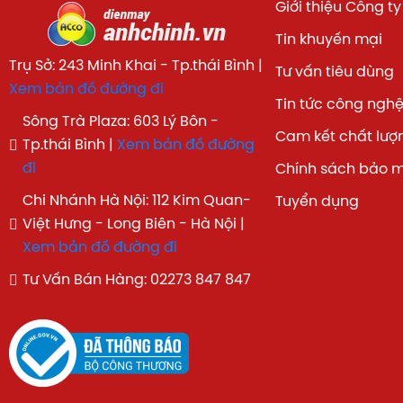
Giới thiệu Công ty
Tin khuyến mại
Trụ Sở: 243 Minh Khai - Tp.thái Bình |
Tư vấn tiêu dùng
Xem bản đồ đường đi
Tin tức công ngh
Sông Trà Plaza: 603 Lý Bôn -
Cam kết chất lượ
Tp.thái Bình |
Xem bản đồ đường
đi
Chính sách bảo 
Chi Nhánh Hà Nội: 112 Kim Quan-
Tuyển dụng
Việt Hưng - Long Biên - Hà Nội |
Xem bản đồ đường đi
Tư Vấn Bán Hàng: 02273 847 847