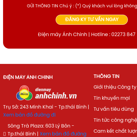
GỬI THÔNG TIN Chú ý : (*) Quý khách vui lòng không
ĐĂNG KÝ TƯ VẤN NGAY
Điện máy Ánh Chinh | Hotline : 02273 847
THÔNG TIN
ĐIỆN MÁY ÁNH CHINH
Giới thiệu Công ty
Tin khuyến mại
Trụ Sở: 243 Minh Khai - Tp.thái Bình |
Tư vấn tiêu dùng
Xem bản đồ đường đi
Tin tức công ngh
Sông Trà Plaza: 603 Lý Bôn -
Cam kết chất lượ
Tp.thái Bình |
Xem bản đồ đường