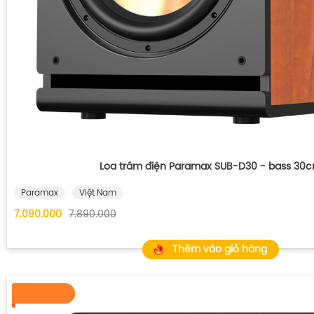
Loa trầm điện Paramax SUB-D30 - bass 30
Paramax
Việt Nam
7.090.000
7.890.000
Thêm vào giỏ hàng