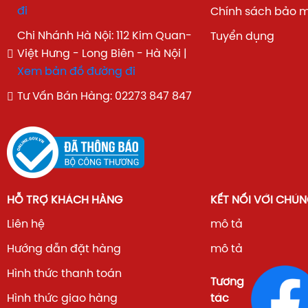
đi
Chính sách bảo 
Chi Nhánh Hà Nội: 112 Kim Quan-
Tuyển dụng
Việt Hưng - Long Biên - Hà Nội |
Xem bản đồ đường đi
Tư Vấn Bán Hàng: 02273 847 847
HỖ TRỢ KHÁCH HÀNG
KẾT NỐI VỚI CHÚN
Liên hệ
mô tả
Hướng dẫn đặt hàng
mô tả
Hình thức thanh toán
Tương
Hình thức giao hàng
tác