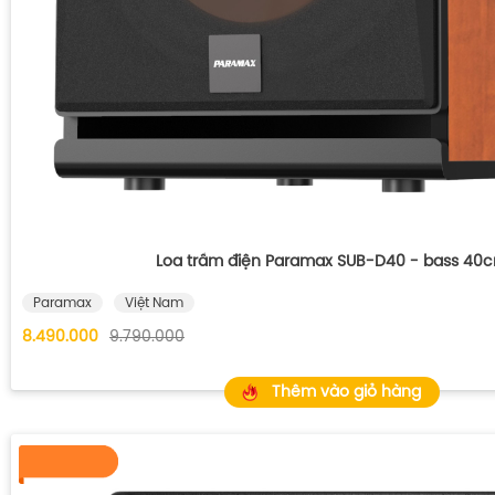
Loa trầm điện Paramax SUB-D40 - bass 40
Paramax
Việt Nam
8.490.000
9.790.000
Thêm vào giỏ hàng