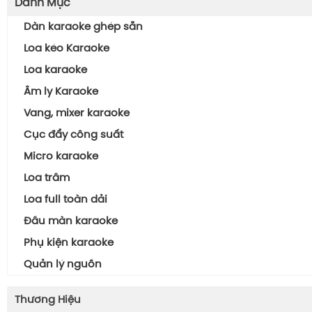
Danh Mục
Dàn karaoke ghép sẵn
Loa kéo Karaoke
Loa karaoke
Âm ly Karaoke
Vang, mixer karaoke
Cục đẩy công suất
Micro karaoke
Loa trầm
Loa full toàn dải
Đầu màn karaoke
Phụ kiện karaoke
Quản lý nguồn
Thương Hiệu