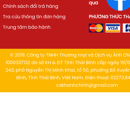
qua
Chính sách đổi trả hàng
Tra cứu thông tin đơn hàng
PHƯƠNG THỨC TH
Trung tâm bảo hành
© 2019. Công ty TNHH Thương mại và Dịch vụ Ánh Chi
1000337132 do sở KH & ĐT Tỉnh Thái Bình cấp ngày 19/01
243, phố Nguyễn Thị Minh Khai, tổ 50, phường Bồ Xuyê
Bình, Tỉnh Thái Bình, Việt Nam. Điện thoại: 02273.84
cskhanhchinh@gmail.com