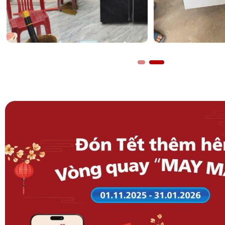
Gia đình có trẻ nhỏ và người già: Cần một môi trường 
quanh năm và không gian sạch khuẩn.
Khu vực miền Bắc và Bắc Trung Bộ: Nơi có mùa hè nó
đông lạnh giá, giúp thay thế hoàn toàn máy sưởi rời, ti
và an toàn hơn.
Người dùng chú trọng tiết kiệm điện: Nếu bạn thường
điều hòa trên 8 tiếng mỗi ngày, công nghệ Inverter tr
huy tối đa hiệu quả kinh tế.
Bảng thông số kỹ thuật
Dưới đây là các thông số chi tiết để quý khách tiện tham
lắp đặt: