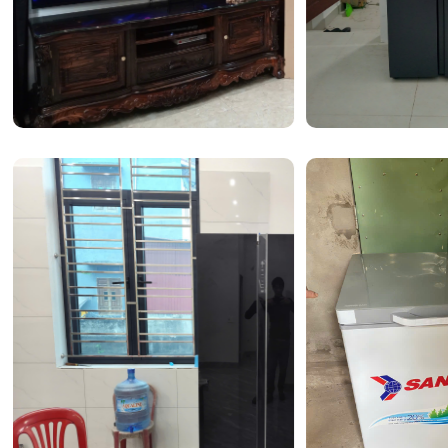
Tư vấn: Sản phẩm này phù hợp với a
Với công suất
12000 BTU (tương đương 1.5 HP)
, sản ph
kế tối ưu cho những không gian có diện tích từ
15m2 đế
Dựa trên đặc tính là dòng điều hòa hai chiều, đây là sự l
cho: