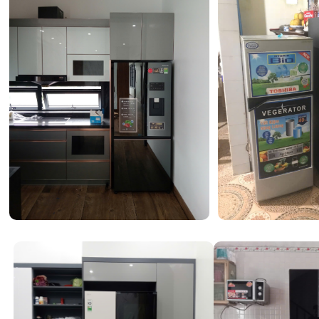
đèn, phin lọc sẽ phân hủy các chất độc hại, trả lại bầu k
lành. Đây là điểm cộng lớn cho những gia đình sống tại 
độ ô nhiễm bụi mịn cao.