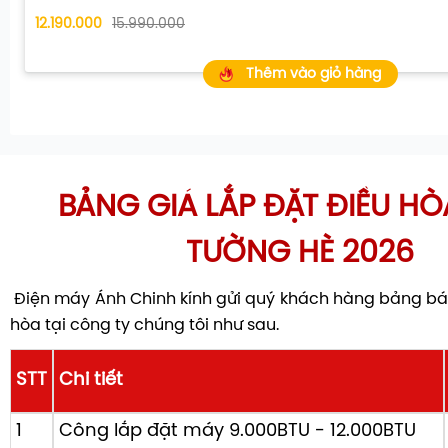
điều chỉnh tốc độ quay để duy trì nhiệt độ ổn định. Kết 
12.190.000
15.990.000
Econo
, thiết bị có khả năng giới hạn mức tiêu thụ điện n
ngừa tình trạng quá tải khi có nhiều thiết bị điện khác 
Thêm vào giỏ hàng
Điều này giúp giảm đáng kể chi phí tiền điện hàng tháng
bạn.
BẢNG GIÁ LẮP ĐẶT ĐIỀU HÒ
TƯỜNG HÈ 2026
Điện máy Ánh Chinh kính gửi quý khách hàng bảng báo
hòa tại công ty chúng tôi như sau.
STT
Chi tiết
1
Công lắp đặt máy 9.000BTU - 12.000BTU