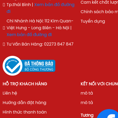
Cam kết chất lượ
Tp.thái Bình |
Xem bản đồ đường
Hy vọng những đánh giá khách quan trên sẽ giúp bạn có 
đi
Chính sách bảo 
về chiếc máy điều hòa này và đưa ra quyết định mua sắ
cho gia đình mình.
Chi Nhánh Hà Nội: 112 Kim Quan-
Tuyển dụng
Việt Hưng - Long Biên - Hà Nội |
Xem bản đồ đường đi
Tư Vấn Bán Hàng: 02273 847 847
HỖ TRỢ KHÁCH HÀNG
KẾT NỐI VỚI CHÚN
Liên hệ
mô tả
Hướng dẫn đặt hàng
mô tả
Hình thức thanh toán
Tương