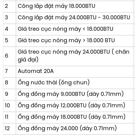
2
Công lắp đặt máy 18.000BTU
3
Công lắp đặt máy 24.000BTU - 30.000BTU
Mắt thần thông minh 2 khu vực
4
Giá treo cục nóng máy < 18.000BTU
Đây là một trong những tính năng "đắt giá" nhất của d
5
Giá treo cục nóng máy > 18.000 BTU
biến hồng ngoại sẽ tự động nhận biết chuyển động của 
phòng. Nếu không có chuyển động trong vòng 20 phút,
Giá treo cục nóng máy 24.000BTU ( chân
6
tăng/giảm nhiệt độ cài đặt khoảng 2 độ C để tiết kiệm điệ
giá đại)
cơ chế
2 khu vực
, bạn có thể tùy chỉnh luồng gió thổi tr
7
Automat 20A
để làm mát nhanh hoặc thổi lệch sang hướng khác để tr
lạnh buốt, bảo vệ sức khỏe cho người già và trẻ nhỏ.
8
Ống nước thài (ống chun)
9
Ống đồng máy 9.000BTU (dày 0.71mm)
10
Ống đồng máy 12.000BTU (dày 0.71mm)
11
Ống đồng máy 18.000BTU (dày 0.71mm)
12
Ống đồng máy 24.000 (dày 0.71mm)