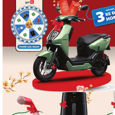
THÔNG SỐ KỸ
CHI TIẾT
THUẬT
Model
FTXV35QVMV / RXV35QVMV
Loại máy
2 chiều (Làm lạnh & Sưởi ấm)
Công suất làm lạnh
11.900 BTU (3.5 kW)
Công suất sưởi ấm
13.600 BTU (4.0 kW)
Công nghệ
Inverter tiết kiệm điện
Điện năng tiêu thụ
Khoảng 0.95 kW/h (Làm lạnh)
Nhãn năng lượng
5 sao (Hiệu suất năng lượng cao
Môi chất lạnh (Gas)
R32 thân thiện môi trường