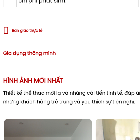
chi phí phát sinh.
Bàn giao thực tế
Gia dụng thông minh
HÌNH ẢNH MỚI NHẤT
Thiết kế thể thao mới lạ và những cải tiến tinh tế, đáp
những khách hàng trẻ trung và yêu thích sự tiện nghi.
Phin lọc khử mùi Apatit Titan
Sức khỏe là yếu tố luôn được ưu tiên. Thiết bị này được t
Apatit Titan
có khả năng hấp thụ các phân tử mùi, vi kh
nhân gây dị ứng. Dưới tác động của ánh sáng mặt trời 