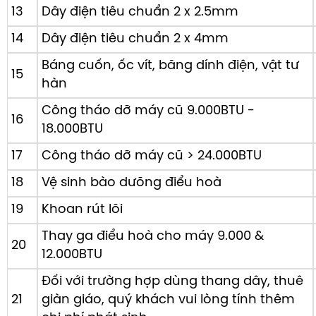
13
Dây điện tiêu chuẩn 2 x 2.5mm
14
Dây điện tiêu chuẩn 2 x 4mm
Báng cuốn, ốc vít, băng dính điện, vật tư
15
hàn
Công tháo dỡ máy cũ 9.000BTU -
16
Luồng gió 3D và cánh đảo gió linh hoạt
18.000BTU
17
Công tháo dỡ máy cũ > 24.000BTU
Để không khí được luân chuyển đồng đều khắp mọi ngó
phẩm sử dụng cơ chế
luồng gió 3D
. Sự kết hợp giữa đả
18
Vệ sinh bào dưõng điểu hoà
theo phương đứng (lên/xuống) và phương ngang (trái/ph
19
Khoan rút lõi
khí mát hoặc ấm lan tỏa rộng hơn. Bạn sẽ không còn cảm
nhiệt độ không đồng đều giữa các vị trí trong phòng. Để
Thay ga điểu hoà cho máy 9.000 &
20
không gian sống, bạn có thể
Tham khảo thêm điều hòa
12.000BTU
thống của chúng tôi để so sánh về các kiểu luồng gió t
Đối với trường hợp dùng thang dây, thuê
khác nhau.
21
giàn giáo, quý khách vui lòng tính thêm