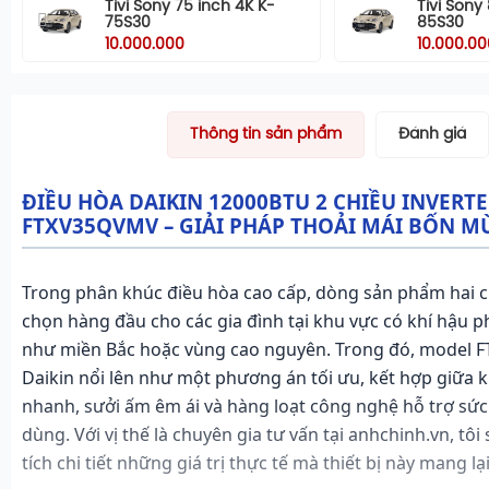
Tivi Sony 75 inch 4K K-
Tivi Sony
75S30
85S30
10.000.000
10.000.00
Thông tin sản phẩm
Đánh giá
ĐIỀU HÒA DAIKIN 12000BTU 2 CHIỀU INVERT
FTXV35QVMV – GIẢI PHÁP THOẢI MÁI BỐN M
Trong phân khúc điều hòa cao cấp, dòng sản phẩm hai ch
chọn hàng đầu cho các gia đình tại khu vực có khí hậu p
như miền Bắc hoặc vùng cao nguyên. Trong đó, model
Daikin nổi lên như một phương án tối ưu, kết hợp giữa 
nhanh, sưởi ấm êm ái và hàng loạt công nghệ hỗ trợ sứ
dùng. Với vị thế là chuyên gia tư vấn tại anhchinh.vn, tô
tích chi tiết những giá trị thực tế mà thiết bị này mang lại