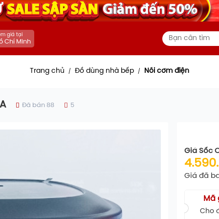
m giá tại
ồ Chí Minh
Trang chủ
Đồ dùng nhà bếp
Nồi cơm điện
/
/
RA
Đã bán 88
5
Giá Sốc 
4.590
Giá đã b
Mã 
Cho đ