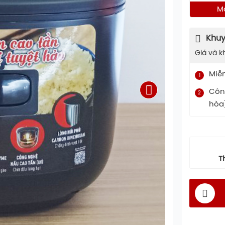
M
Khuy
Giá và k
Miễ
1
Công
2
hòa
T