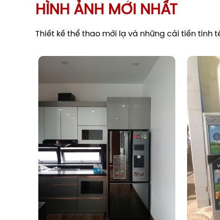
trong ra ngoài.
HÌNH ẢNH MỚI NHẤT
Thiết kế thể thao mới lạ và những cải tiến tinh