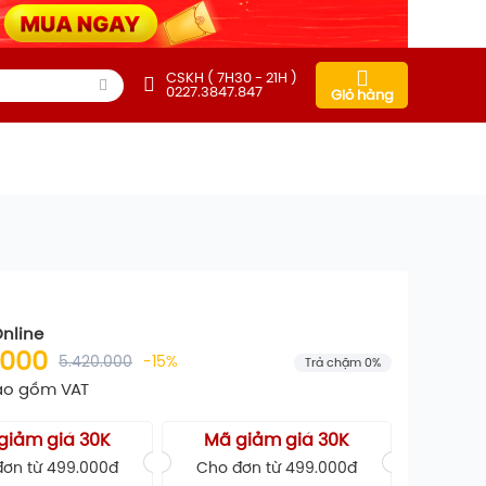
CSKH ( 7H30 - 21H )
0227.3847.847
Giỏ hàng
Online
.000
5.420.000
-15%
Trả chậm 0%
ao gồm VAT
giảm giá 30K
Mã giảm giá 30K
ơn từ 499.000đ
Cho đơn từ 499.000đ