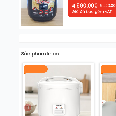
4.590.000
5.420.00
Giá đã bao gồm VAT
Sản phầm khác
CÁC TÍNH NĂNG NỔI BẬT
Chức năng tách đường
Cơm giảm đường là một lựa chọn thay thế tốt cho s
người già, phụ nữ có thai, bệnh nhân tiểu đường
uống lành mạnh, ít đường hoặc chương trình giảm 