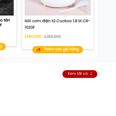
o tần
Nồi cơm điện tử Cuckoo 1.8 lít CR-
Nồi cơm
F
1020F
1415
1.690.000
2.350.000
1.790.0
g
Thêm vào giỏ hàng
Xem tất cả