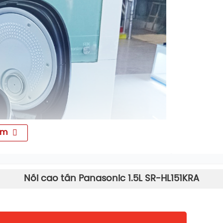
êm
Nồi cao tần Panasonic 1.5L SR-HL151KRA