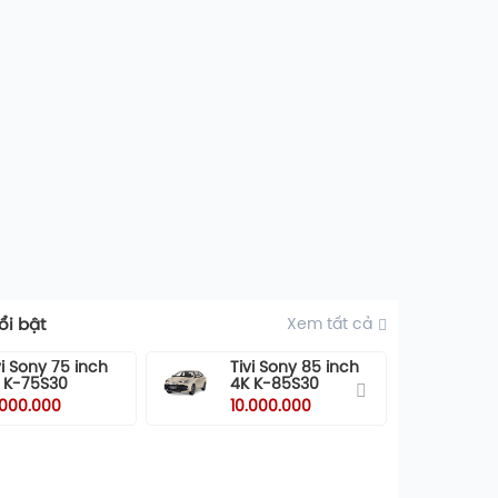
i bật
Xem tất cả
vi Sony 75 inch
Tivi Sony 85 inch
Ti
 K-75S30
4K K-85S30
55
5
.000.000
10.000.000
10