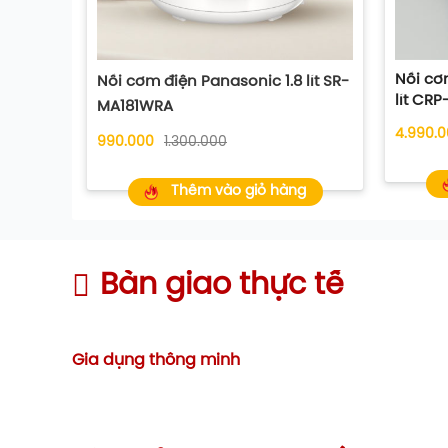
Nồi cơ
Nồi cơm điện Panasonic 1.8 lít SR-
lít CR
MA181WRA
4.990.
990.000
1.300.000
Thêm vào giỏ hàng
Bàn giao thực tế
Gia dụng thông minh
2 lớp cảm ứng dưới đáy nồi
Cảm ứng từ hai lớp dẫn nhiệt 3D để phân bổ đều 