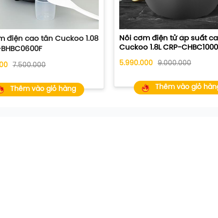
Nồi cơm điện tử áp suất ca
m điện cao tần Cuckoo 1.08
Cuckoo 1.8L CRP-CHBC1000
P-BHBC0600F
5.990.000
9.000.000
000
7.500.000
Thêm vào giỏ hàn
Thêm vào giỏ hàng
nhiệt bao quanh ruột nồi giúp cơm chín kỹ từ