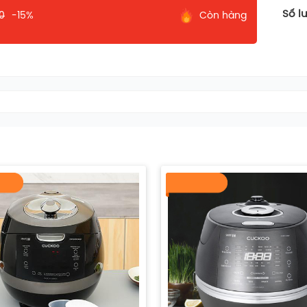
Số l
0
-15%
Còn hàng
ức khỏe cho mọi thành viên trong gia đình, từ
 cho đến những thành viên bắt đầu chế độ ăn
cân.