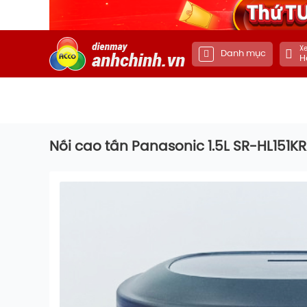
Xe
Danh mục
H
Nồi cao tần Panasonic 1.5L SR-HL151K