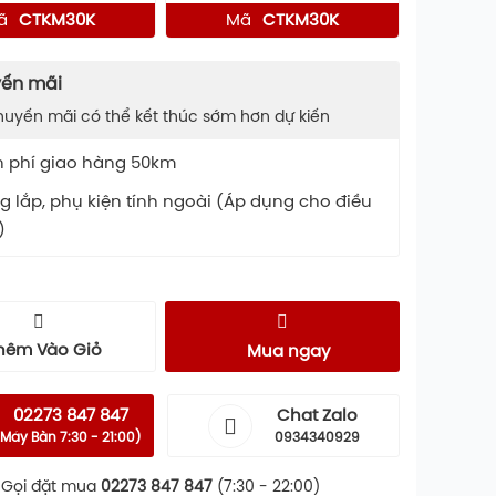
ã
CTKM30K
Mã
CTKM30K
ến mãi
huyến mãi có thể kết thúc sớm hơn dự kiến
n phí giao hàng 50km
 lắp, phụ kiện tính ngoài (Áp dụng cho điều
)
hêm Vào Giỏ
Mua ngay
02273 847 847
Chat Zalo
Máy Bàn 7:30 - 21:00)
0934340929
Gọi đặt mua
02273 847 847
(7:30 - 22:00)