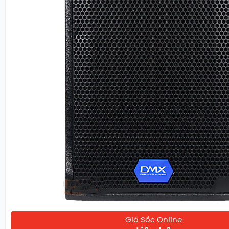
Loa
có dải tần số đáp tuyến từ 50 Hz đến 20kHz. Với dải tầ
có thể thể hiện được mọi âm tần trong mọi dải tần số khác
trung cho đến âm bổng. Các dải âm vô cùng chi tiết, chân t
hề có hiện tượng như rè rung hay mất tiếng.
Được trang bị mạch bảo vệ loa treble riêng biệt, giúp cho 
thực và mượt mà hơn, không hề bị các hiện tượng như cháy
ở mức công suất cao.
Loa DMX ES 10+
có thùng loa được được sản xuất từ n
cao cấp
Vỏ loa được sơn một lớp sơn tĩnh điện màu đen
Mặt sau của
Loa DMX ES 10+
là các cổng kết nối
Giá Sốc Online