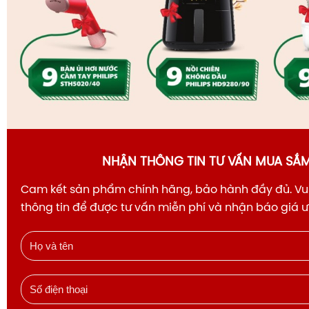
NHẬN THÔNG TIN TƯ VẤN MUA SẮ
Cam kết sản phẩm chính hãng, bảo hành đầy đủ. Vui
thông tin để được tư vấn miễn phí và nhận báo giá 