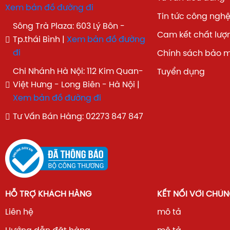
Xem bản đồ đường đi
Tin tức công ngh
Sông Trà Plaza: 603 Lý Bôn -
Cam kết chất lượ
Tp.thái Bình |
Xem bản đồ đường
đi
Chính sách bảo 
Chi Nhánh Hà Nội: 112 Kim Quan-
Tuyển dụng
Việt Hưng - Long Biên - Hà Nội |
Xem bản đồ đường đi
Tư Vấn Bán Hàng: 02273 847 847
HỖ TRỢ KHÁCH HÀNG
KẾT NỐI VỚI CHÚN
Liên hệ
mô tả