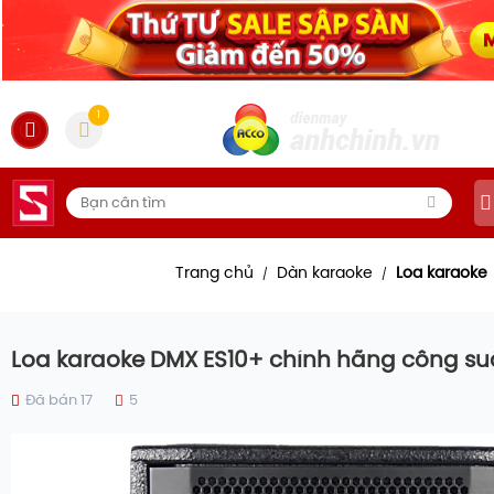
1
Trang chủ
Dàn karaoke
Loa karaoke
/
/
Loa karaoke DMX ES10+ chính hãng công su
Đã bán 17
5