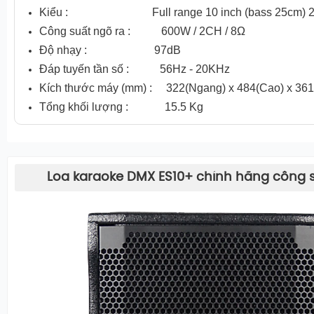
Kiểu : Full range 10 inch (bass 25cm) 2 đ
Công suất ngõ ra : 600W / 2CH / 8Ω
Độ nhạy : 97dB
Đáp tuyến tần số : 56Hz - 20KHz
Kích thước máy (mm) : 322(Ngang) x 484(Cao) x 361
Tổng khối lượng : 15.5 Kg
Loa karaoke DMX ES10+ chính hãng công 
Đặc điểm tiếp theo đó chính là công suất. Loa có công suất
ở mức trở kháng 8 ohm.
Với mức trở kháng 8 ohm, thiết bị hoàn toàn dễ dàng để c
sản phẩm âm ly để ghép nối.
Độ nhạy của loa có độ nhạy 97dB. Với độ nhạy cực khủng
10+
có khả năng tái tạo giọng hát cũng như tái tạo âm thanh