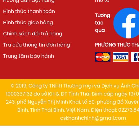
Hướng dẫn đặt hàng
mô tả
Hình thức thanh toán
Tương
Hình thức giao hàng
tác
qua
Chính sách đổi trả hàng
Tra cứu thông tin đơn hàng
PHƯƠNG THỨC TH
Trung tâm bảo hành
© 2019. Công ty TNHH Thương mại và Dịch vụ Ánh Chi
1000337132 do sở KH & ĐT Tỉnh Thái Bình cấp ngày 19/01
243, phố Nguyễn Thị Minh Khai, tổ 50, phường Bồ Xuyê
Bình, Tỉnh Thái Bình, Việt Nam. Điện thoại: 02273.84
cskhanhchinh@gmail.com