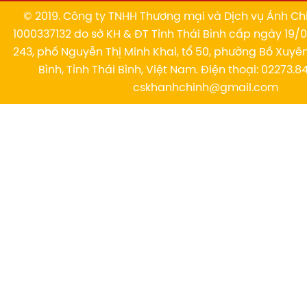
© 2019. Công ty TNHH Thương mại và Dịch vụ Ánh Chi
1000337132 do sở KH & ĐT Tỉnh Thái Bình cấp ngày 19/01
243, phố Nguyễn Thị Minh Khai, tổ 50, phường Bồ Xuyê
Bình, Tỉnh Thái Bình, Việt Nam. Điện thoại: 02273.84
cskhanhchinh@gmail.com