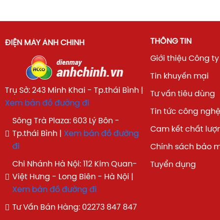
THÔNG TIN
ĐIỆN MÁY ÁNH CHINH
Giới thiệu Công ty
Tin khuyến mại
Trụ Sở: 243 Minh Khai - Tp.thái Bình |
Tư vấn tiêu dùng
Xem bản đồ đường đi
Tin tức công ngh
Sông Trà Plaza: 603 Lý Bôn -
Cam kết chất lượ
Tp.thái Bình |
Xem bản đồ đường
đi
Chính sách bảo 
Chi Nhánh Hà Nội: 112 Kim Quan-
Tuyển dụng
Việt Hưng - Long Biên - Hà Nội |
Xem bản đồ đường đi
Tư Vấn Bán Hàng: 02273 847 847