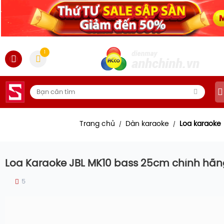
1
Trang chủ
Dàn karaoke
Loa karaoke
/
/
Loa Karaoke JBL MK10 bass 25cm chính hã
5