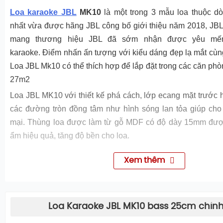
Loa karaoke JBL
MK10
là một trong 3 mẫu loa thuộc d
nhất vừa được hãng JBL công bố giới thiệu năm 2018, JB
mang thương hiệu JBL đã sớm nhận được yêu mến
karaoke. Điểm nhấn ấn tượng với kiểu dáng đẹp lạ mắt cùn
Loa JBL Mk10 có thể thích hợp để lắp đặt trong các căn phòn
27m2
Loa JBL MK10 với thiết kế phá cách, lớp ecang mặt trước 
các đường tròn đồng tâm như hình sóng lan tỏa giúp cho
mại. Thùng loa được làm từ gỗ MDF có độ dày 15mm đượ
ẩm hiệu quả, tăng độ bền cho loa.
Loa JBL MK10
có loa âm trầm được thiết kế đặc biệt để
Xem thêm
những cường độ âm lớn, có cấu tạo loa hình nón được là
cho chất âm trung thực tái tạo âm thanh một cách tự nhiên
chính xác cao.
Loa Karaoke JBL MK10 bass 25cm chín
Loa treble bass 8 cm được thiết kế đặc biệt định hướng tạ
giúp âm cao được lan đều sáng rõ một cách tư nhiên.