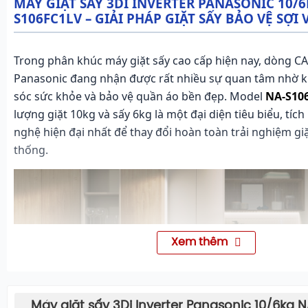
MÁY GIẶT SẤY 3DI INVERTER PANASONIC 10/6
S106FC1LV – GIẢI PHÁP GIẶT SẤY BẢO VỆ SỢI 
Trong phân khúc máy giặt sấy cao cấp hiện nay, dòng CA
Panasonic đang nhận được rất nhiều sự quan tâm nhờ 
sóc sức khỏe và bảo vệ quần áo bền đẹp. Model
NA-S10
lượng giặt 10kg và sấy 6kg là một đại diện tiêu biểu, tí
nghệ hiện đại nhất để thay đổi hoàn toàn trải nghiệm giặ
thống.
Xem thêm
Máy giặt sấy 3Di Inverter Panasonic 10/6kg 