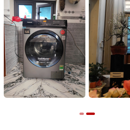
giúp quần áo được giặt sạch tối ưu mà còn giảm thiểu lã
nước một cách đáng kể. Bạn có thể
Tham khảo thêm má
Panasonic
để thấy sự khác biệt về hiệu quả tiết kiệm n
dòng 3Di Inverter mang lại.
Khả năng tự động vệ sinh lồng giặt Auto Tub C