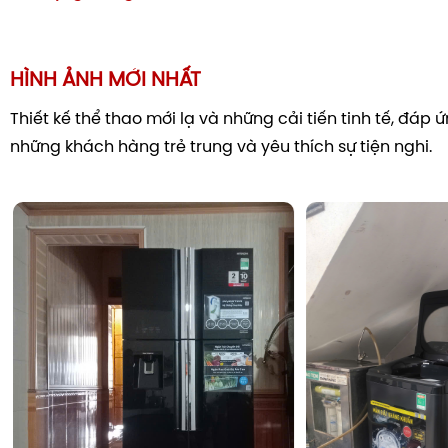
HÌNH ẢNH MỚI NHẤT
Thiết kế thể thao mới lạ và những cải tiến tinh tế, đáp
những khách hàng trẻ trung và yêu thích sự tiện nghi.
Giặt nước nóng StainMaster+ đánh bay vết bẩ
Công nghệ giặt nước nóng
StainMaster+
là trợ thủ đắc 
lý các vết bẩn khó ưa như bùn đất, nước sốt hay vết dầu