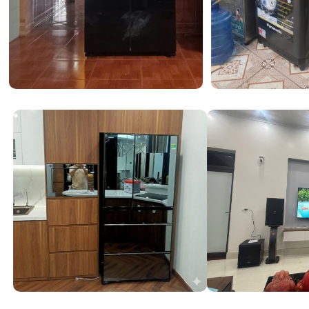
áo. Với các mức nhiệt độ linh hoạt từ 40°C đến 90°C, tí
chỉ tẩy sạch vết bẩn mà còn tiêu diệt mạt bụi và các tác 
bám chặt trên từng sợi vải. Đây là một điểm cộng lớn kh
muốn vệ sinh ga trải giường hoặc khăn tắm một cách tri