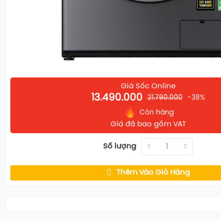
gian nội thất, từ phòng giặt riêng biệt đến các góc nhỏ 
chung cư. Việc tích hợp hai chức năng giặt và sấy trong
máy giúp tiết kiệm đáng kể diện tích, giải phóng không 
thường gây mất thẩm mỹ cho ban công hoặc sân thượn
Giá Sốc Online
13.490.000
21.790.000
-38%
Còn hàng
Giá đã bao gồm VAT
Số lượng
Thêm Vào Giỏ Hàng