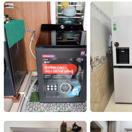
Hệ thống cảm biến AI Smart Wash thông minh
Sự hiện diện của công nghệ
AI Smart Wash
giúp thiết b
minh" hơn bao giờ hết. Hệ thống cảm biến sẽ tự động n
lượng quần áo và tình trạng vết bẩn, từ đó tính toán chí
nước, thời gian giặt và tốc độ vòng quay cần thiết. Điều