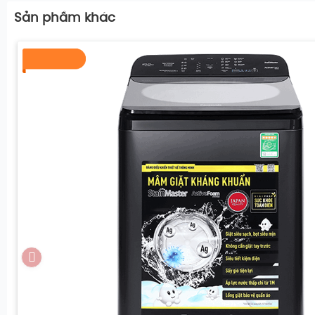
Sản phầm khác
Trải nghiệm các tính năng công ngh
Chiếc máy này không chỉ đơn thuần là sự kết hợp giữa gi
còn là một hệ thống chăm sóc sợi vải chuyên sâu với hà
độc quyền từ Panasonic.
Công nghệ Hybrid Dry – Sấy nâng niu bảo vệ qu
Điểm khác biệt lớn nhất của sản phẩm nằm ở công ngh
Khác với các dòng máy sấy truyền thống thường dùng nh
làm khô nhanh nhưng dễ gây co rút hoặc hư hại sợi vải,
Panasonic NA-S106FC1LV
duy trì nhiệt độ bên trong lồ
xỉ
65°C
.