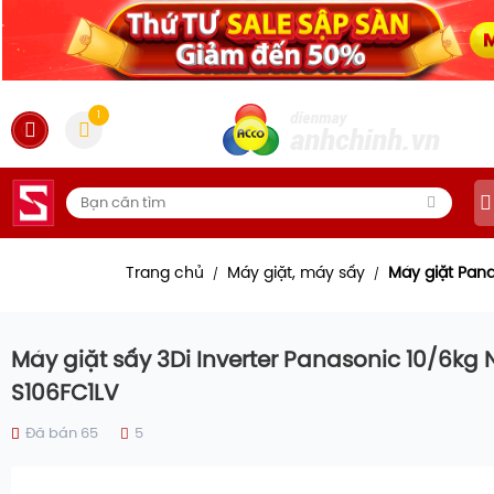
1
Trang chủ
Máy giặt, máy sấy
Máy giặt Pan
/
/
Máy giặt sấy 3Di Inverter Panasonic 10/6kg 
S106FC1LV
Đã bán 65
5