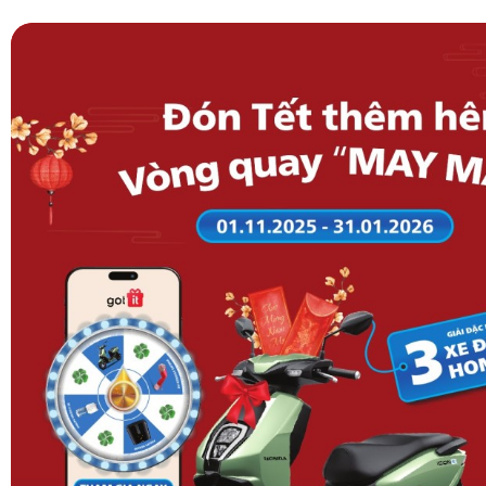
Để đảm bảo hiệu quả giặt giũ lâu dài, việc giữ cho lồng g
là điều bắt buộc. Chế độ
Auto Tub Care
trên thiết bị này
sinh lồng giặt sau mỗi chu trình, ngăn ngừa sự phát tri
mùi hôi khó chịu. Việc chăm sóc từ bên trong này giúp du
máy và đảm bảo quần áo luôn thơm tho ở những lần giặt