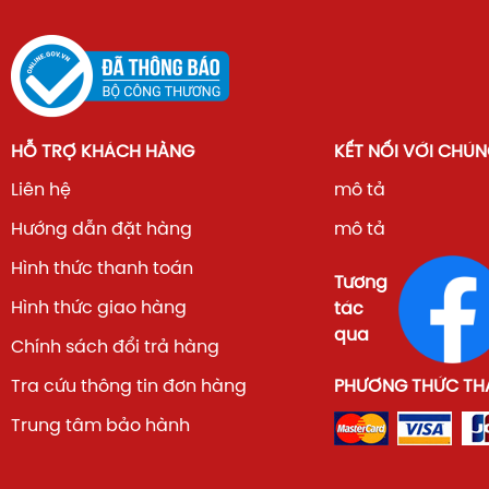
THÔNG SỐ KỸ
HỖ TRỢ KHÁCH HÀNG
KẾT NỐI VỚI CHÚN
CHI TIẾT
THUẬT
Liên hệ
mô tả
Model
NA-S106FC1LV
Hướng dẫn đặt hàng
mô tả
Hình thức thanh toán
Loại máy
Máy giặt sấy lồng ngang (Cửa t
Tương
Hình thức giao hàng
tác
Khối lượng giặt
10 kg
qua
Chính sách đổi trả hàng
Khối lượng sấy
6 kg
Tra cứu thông tin đơn hàng
PHƯƠNG THỨC TH
Công nghệ Inverter
3Di Inverter tiết kiệm điện
Trung tâm bảo hành
Tốc độ vắt tối đa
1200 vòng/phút