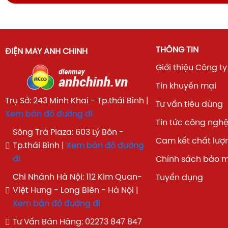
Dưới đây là bảng thông số chi tiết để khách hàng có cái
về thiết bị:
THÔNG TIN
ĐIỆN MÁY ÁNH CHINH
Giới thiệu Công ty
Tin khuyến mại
Trụ Sở: 243 Minh Khai - Tp.thái Bình |
Tư vấn tiêu dùng
Xem bản đồ đường đi
Tin tức công ngh
Sông Trà Plaza: 603 Lý Bôn -
Cam kết chất lượ
Tp.thái Bình |
Xem bản đồ đường
đi
Chính sách bảo 
Chi Nhánh Hà Nội: 112 Kim Quan-
Tuyển dụng
Việt Hưng - Long Biên - Hà Nội |
Xem bản đồ đường đi
Tư Vấn Bán Hàng: 02273 847 847