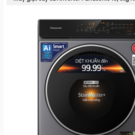
Máy giặt sấy Panasonic 10/6kg NA
sở hữu thiết kế hiện đại và tinh tế
Ngay từ cái nhìn đầu tiên, chiếc máy này gây ấn tượng b
thiết kế phẳng, tối giản nhưng vô cùng sang trọng với 
trung tính. Lớp vỏ ngoài được làm từ chất liệu cao cấp, 
trước các tác động của môi trường mà còn rất dễ dàng v
khiển cảm biến gương hiện đại kết hợp màn hình LED hiể
thông số, giúp người dùng thao tác một cách trực quan 
Kích thước của thiết bị này được tối ưu hóa để phù hợp 