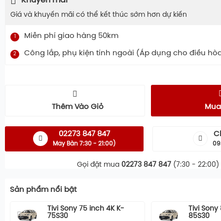
Khuyến mãi
Giá và khuyến mãi có thể kết thúc sớm hơn dự kiến
Miễn phí giao hàng 50km
1
Công lắp, phụ kiện tính ngoài (Áp dụng cho điều hò
2
Thêm Vào Giỏ
Mua
02273 847 847
C
Máy Bàn 7:30 - 21:00)
09
Gọi đặt mua
02273 847 847
(7:30 - 22:00)
Sản phẩm nổi bật
Tivi Sony 75 inch 4K K-
Tivi Sony
75S30
85S30