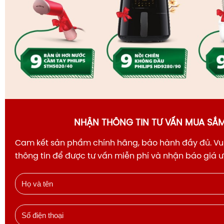
NHẬN THÔNG TIN TƯ VẤN MUA SẮ
Tư vấn: Sản phẩm này phù hợp với 
Cam kết sản phẩm chính hãng, bảo hành đầy đủ. Vui
thông tin để được tư vấn miễn phí và nhận báo giá 
Với kích thước màn hình 75 inch, đây là sự lựa chọn lý t
không gian phòng khách có diện tích từ 25 - 35m2, với 
an toàn từ 2.3 đến 3.5 mét.
Đối với game thủ:
Với hỗ trợ HDMI 2.1, tính năng Ga
số quét 144Hz, đây là người bạn đồng hành hoàn hảo 