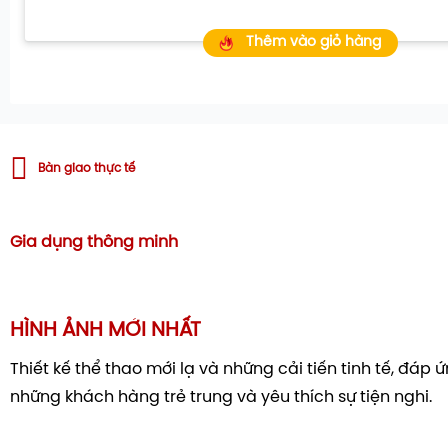
Thêm vào giỏ hàng
Bàn giao thực tế
Gia dụng thông minh
HÌNH ẢNH MỚI NHẤT
Thiết kế thể thao mới lạ và những cải tiến tinh tế, đáp
Trải nghiệm các tính năng công ngh
những khách hàng trẻ trung và yêu thích sự tiện nghi.
trên thiết bị này