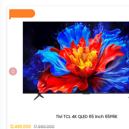
Hệ thống chân đế được thiết kế theo dạng chữ V úp ng
nhưng vô cùng chắc chắn với chiều rộng sải chân lên t
lượng tổng thể kèm chân đế đạt
24,6 kg
, một con số lý
sự ổn định trên các kệ tivi phòng khách rộng lớn. Đối vớ
ưu tiên sự gọn gàng, chuẩn gắn tường
VESA 400x400 
đắc lực để bạn lắp đặt máy lên mặt phẳng đứng, tối ưu d
Tivi TCL 4K QLED 65 inch 65P8K
12.490.000
17.990.000