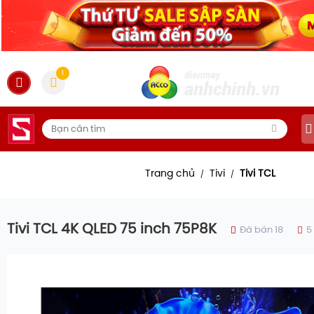
1
Trang chủ
Tivi
Tivi TCL
/
/
Tivi TCL 4K QLED 75 inch 75P8K
Đã bán 18
5