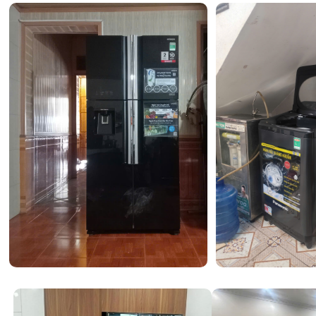
Để cung cấp chất lượng hình ảnh xứng tầm phân khúc ca
tích hợp hàng loạt công nghệ lõi vào dòng P8K năm nay.
Công nghệ QLED và bộ xử lý AiPQ Pro thông mi
Màn hình của sản phẩm sử dụng vật liệu
Colorful Quan
hệ mới, giúp tái tạo hơn 1 tỷ sắc thái màu sắc. Với độ p
tiêu chuẩn DCI-P3
, mọi khung hình từ cánh rừng xanh
hôn đỏ rực đều hiện lên sống động và chính xác. Trái tim
bộ xử lý AiPQ Pro
, sử dụng các thuật toán trí tuệ nhân 
nội dung theo thời gian thực, tối ưu hóa độ tương phản,
nét cho từng điểm ảnh.