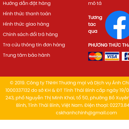
Kích thước màn
Hướng dẫn đặt hàng
mô tả
75 Inch
hình
Hình thức thanh toán
Tương
Loại màn hình
QLED (Tấm nền HVA)
Hình thức giao hàng
tác
qua
Chính sách đổi trả hàng
Độ phân giải
4K Ultra HD (3840 x 2160)
Tra cứu thông tin đơn hàng
PHƯƠNG THỨC TH
Tần số quét
144Hz VRR
Trung tâm bảo hành
Bộ xử lý
AiPQ Pro Processor
Hệ điều hành
Google TV
© 2019. Công ty TNHH Thương mại và Dịch vụ Ánh Chi
1000337132 do sở KH & ĐT Tỉnh Thái Bình cấp ngày 19/01
Hệ thống âm thanh
ONKYO 2.1 (Có loa trầm phía sa
243, phố Nguyễn Thị Minh Khai, tổ 50, phường Bồ Xuyê
Công suất tiêu thụ
~280W
Bình, Tỉnh Thái Bình, Việt Nam. Điện thoại: 02273.84
cskhanhchinh@gmail.com
Kích thước có chân
1666 x 1028 x 343 mm
(RxCxS)