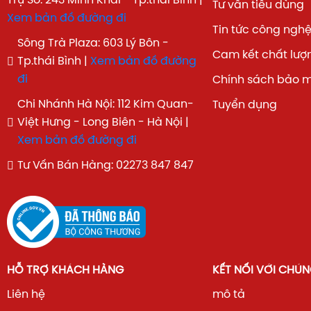
Trụ Sở: 243 Minh Khai - Tp.thái Bình |
Tư vấn tiêu dùng
Xem bản đồ đường đi
Tin tức công ngh
Sông Trà Plaza: 603 Lý Bôn -
Cam kết chất lượ
Tp.thái Bình |
Xem bản đồ đường
đi
Chính sách bảo 
Chi Nhánh Hà Nội: 112 Kim Quan-
Tuyển dụng
Việt Hưng - Long Biên - Hà Nội |
Xem bản đồ đường đi
Tư Vấn Bán Hàng: 02273 847 847
THÔNG SỐ
CHI TIẾT
HỖ TRỢ KHÁCH HÀNG
KẾT NỐI VỚI CHÚN
Model
75P8K
Liên hệ
mô tả