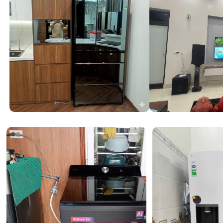
Tần số quét gốc 144Hz dành cho trải nghiệm 
Một trong những điểm giá trị nhất trên mẫu máy này ch
quét gốc 144Hz
. Khác với các dòng tivi thông thường chỉ
thiết bị này cho phép hiển thị các chuyển động nhanh m
trơn tru. Dù bạn đang xem những trận cầu đỉnh cao hay
hành động tốc độ, hiện tượng xé hình hay bóng ma (gho