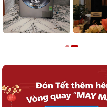
lưỡng với hệ thống loa từ
thương hiệu âm thanh danh
Cấu hình loa 2.1 với loa trầm (subwoofer) đặt phía sau gi
bass uy lực, sâu lắng. Công nghệ
Vertical Ai Sound Fiel
gian âm thanh vòm 360 độ, mang lại cảm giác âm than
bạn như đang ngồi trong một rạp chiếu phim thực thụ.