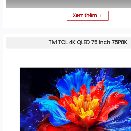
Xem thêm
Tivi TCL 4K QLED 75 inch 75P8K
TIVI TCL 4K QLED 75 INCH 75P8K – TRẢI NGH
VÀ GIẢI TRÍ MƯỢT MÀ TRÊN MÀN HÌNH LỚN
Trong phân khúc tivi màn hình lớn hiện nay, TCL đang kh
vững chắc với các dòng sản phẩm kết hợp giữa công nghệ
tiến và mức giá hợp lý. Model
Tivi TCL 4K QLED 75 inch 
minh chứng điển hình cho nỗ lực này, mang đến sự cân
giữa kích thước 75 inch đồ sộ, tấm nền QLED rực rỡ và t
dành riêng cho những tín đồ điện ảnh và game thủ chuy