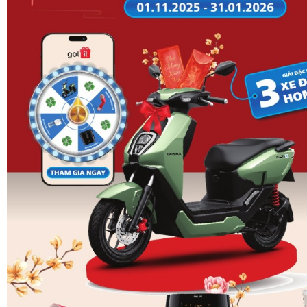
Tivi TCL 4K QLED 75 inch 75P8K sở hữu tấm nề
phản cao
Điểm khác biệt của sản phẩm so với các đối thủ cùng tầm 
dụng
tấm nền HVA
. Tấm nền này duy trì tỷ lệ tương ph
lên đến
6000:1
, cao gấp nhiều lần so với tấm nền IPS th
này giúp các mảng màu đen trở nên sâu hơn, các vùng s
làm tăng độ sâu trường ảnh và độ chi tiết trong các phâ
sáng.