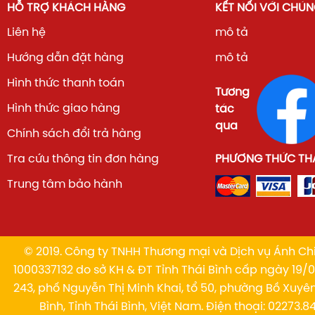
HỖ TRỢ KHÁCH HÀNG
KẾT NỐI VỚI CHÚN
Liên hệ
mô tả
Hướng dẫn đặt hàng
mô tả
Hình thức thanh toán
Tương
Hình thức giao hàng
tác
qua
Chính sách đổi trả hàng
Tra cứu thông tin đơn hàng
PHƯƠNG THỨC TH
Trung tâm bảo hành
© 2019. Công ty TNHH Thương mại và Dịch vụ Ánh Chi
1000337132 do sở KH & ĐT Tỉnh Thái Bình cấp ngày 19/01
243, phố Nguyễn Thị Minh Khai, tổ 50, phường Bồ Xuyê
Bình, Tỉnh Thái Bình, Việt Nam. Điện thoại: 02273.84