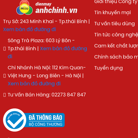
Giới thiệu Công ty
Tin khuyến mại
Trụ Sở: 243 Minh Khai - Tp.thái Bình |
Tư vấn tiêu dùng
Xem bản đồ đường đi
Tin tức công ngh
Sông Trà Plaza: 603 Lý Bôn -
Cam kết chất lượ
Tp.thái Bình |
Xem bản đồ đường
đi
Chính sách bảo 
Chi Nhánh Hà Nội: 112 Kim Quan-
Tuyển dụng
Việt Hưng - Long Biên - Hà Nội |
Xem bản đồ đường đi
Tư Vấn Bán Hàng: 02273 847 847