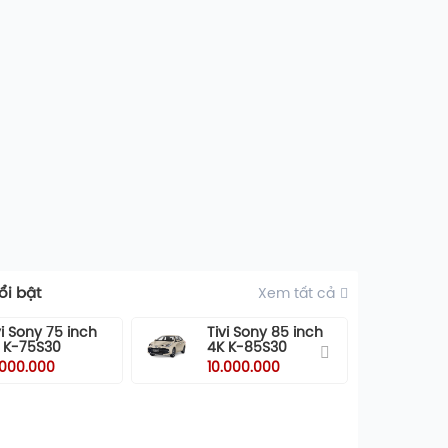
i bật
Xem tất cả
vi Sony 75 inch
Tivi Sony 85 inch
Ti
 K-75S30
4K K-85S30
55
5
.000.000
10.000.000
10