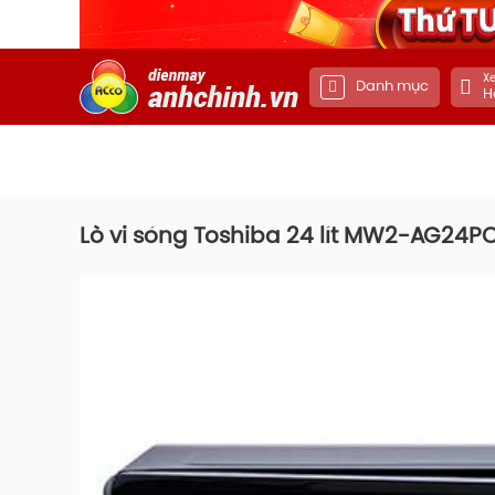
Xe
Danh mục
H
Lò vi sóng Toshiba 24 lít MW2-AG24P