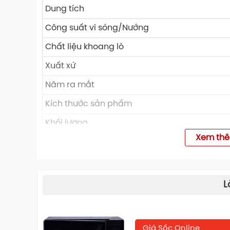
Dung tích
Công suất vi sóng/Nướng
Chất liệu khoang lò
Xuất xứ
Năm ra mắt
Kích thước sản phẩm
Khối lượng
Xem th
Ngôn ngữ
Bảng điều khiển
CHỨC NĂNG + TIỆN ÍCH
L
2 chương trình nướng kết hợp
8 thực đơn tự động
Giá Sốc Online