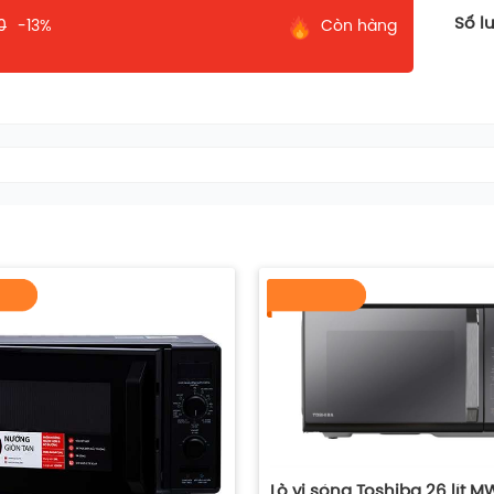
Đèn bên trong khoang lò
Số l
0
-13%
Còn hàng
Lò vi sóng Toshiba 26 lít 