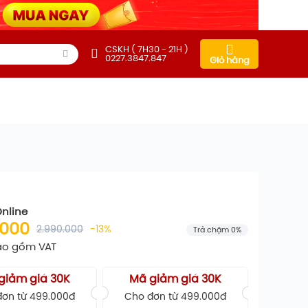
CSKH ( 7H30 - 21H )
0227.3847.847
Giỏ hàng
Online
.000
2.990.000
-13%
Trả chậm 0%
ao gồm VAT
giảm giá 30K
Mã giảm giá 30K
ơn từ 499.000đ
Cho đơn từ 499.000đ