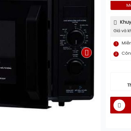
M
Khuy
Giá và k
Miễ
1
Công
2
T