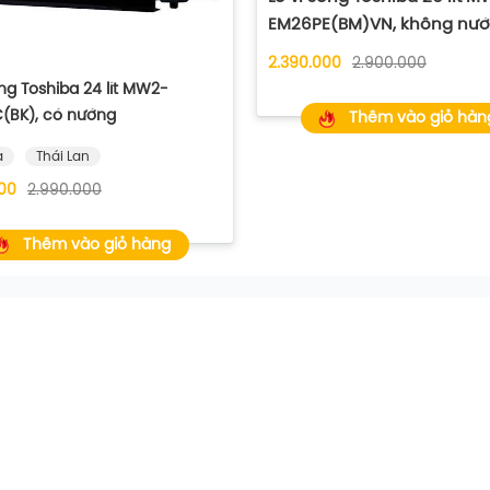
EM26PE(BM)VN, không nư
2.390.000
2.900.000
óng Toshiba 24 lít MW2-
(BK), có nướng
Thêm vào giỏ hàn
a
Thái Lan
00
2.990.000
Thêm vào giỏ hàng