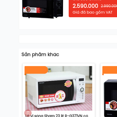
Báo hiệu khi hoàn tất
2.590.000
2.990.00
Giá đã bao gồm VAT
Xem thêm
Sản phầm khác
Lò vi sóng Sharp 23 lít R-G371VN có