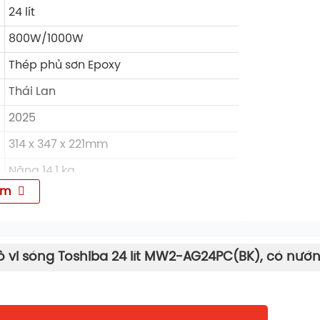
24 lít
800W/1000W
Thép phủ sơn Epoxy
Thái Lan
2025
314 x 347 x 221mm
Nặng 14.1 kg
êm
Tiếng Việt, Tiếng Anh
Nút vặn
ò vi sóng Toshiba 24 lít MW2-AG24PC(BK), có nướ
Chức năng nấu nhanh thuận tiện
Chức năng Eco tiết kiệm điện