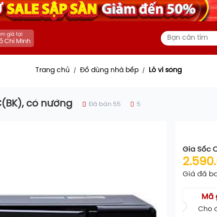
m giá tại
ồ Chí Minh
Trang chủ
Đồ dùng nhà bếp
Lò vi sóng
/
/
C(BK), có nướng
Đã bán 55
5
Giá Sốc 
2.590
Giá đã b
Mã 
Cho đ