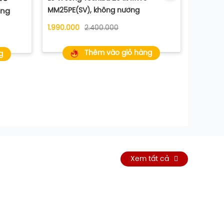
GT35NB
MM25PE(SV), không nướng
ớng
3.300.0
1.990.000
2.400.000
Thêm vào giỏ hàng
g
Xem tất cả