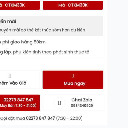
ã
CTKM30K
Mã
CTKM30K
ến mãi
huyến mãi có thể kết thúc sớm hơn dự kiến
n phí giao hàng 50km
 lắp, phụ kiện tính theo phát sinh thực tế
hêm Vào Giỏ
Mua ngay
02273 847 847
Chat Zalo
Máy Bàn 7:30 - 21:00)
0934340929
Gọi đặt mua
02273 847 847
(7:30 - 22:00)