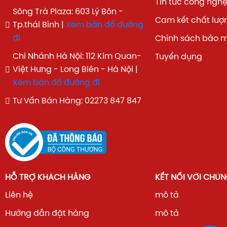
Tin tức công ngh
Sông Trà Plaza: 603 Lý Bôn -
Cam kết chất lượ
Tp.thái Bình |
Xem bản đồ đường
đi
Chính sách bảo 
Chi Nhánh Hà Nội: 112 Kim Quan-
Tuyển dụng
Việt Hưng - Long Biên - Hà Nội |
Xem bản đồ đường đi
Tư Vấn Bán Hàng: 02273 847 847
HỖ TRỢ KHÁCH HÀNG
KẾT NỐI VỚI CHÚN
Liên hệ
mô tả
Hướng dẫn đặt hàng
mô tả