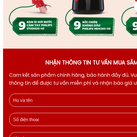
NHẬN THÔNG TIN TƯ VẤN MUA SẮ
Cam kết sản phẩm chính hãng, bảo hành đầy đủ. Vui
thông tin để được tư vấn miễn phí và nhận báo giá 