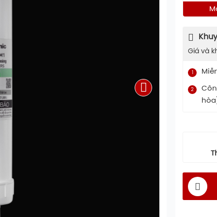
M
Khuy
Giá và k
Miễ
1
Công
2
hòa
T