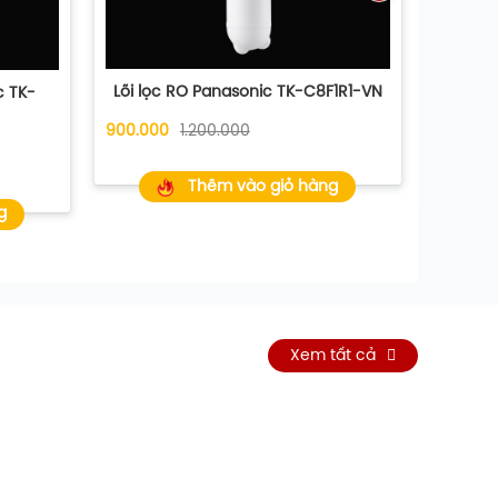
Lõi lọc RO Panasonic TK-C8F1R1-VN
c TK-
Lõi lọc
Panaso
900.000
1.200.000
120.000
Thêm vào giỏ hàng
g
Xem tất cả