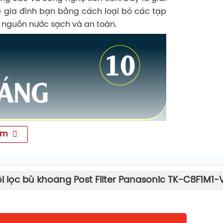
e gia đình bạn bằng cách loại bỏ các tạp
n nguồn nước sạch và an toàn.
êm
õi lọc bù khoáng Post Filter Panasonic TK-C8F1M1-