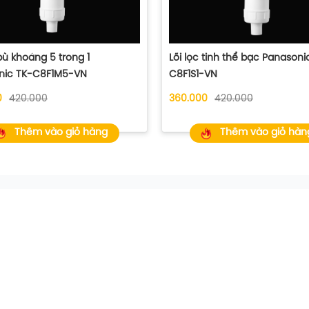
 bù khoáng 5 trong 1
Lõi lọc tinh thể bạc Panasoni
nic TK-C8F1M5-VN
C8F1S1-VN
0
420.000
360.000
420.000
Thêm vào giỏ hàng
Thêm vào giỏ hàn