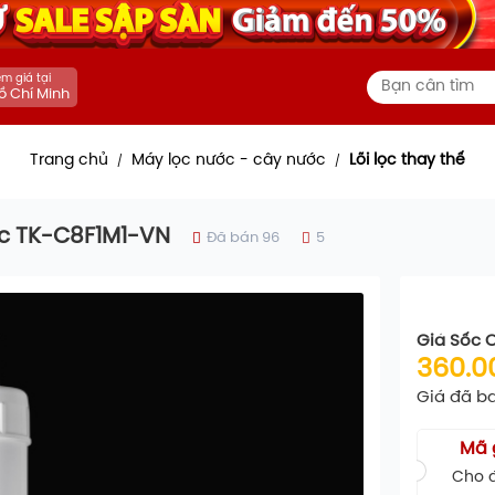
m giá tại
ồ Chí Minh
Trang chủ
Máy lọc nước - cây nước
Lõi lọc thay thế
/
/
nic TK-C8F1M1-VN
Đã bán 96
5
Giá Sốc 
360.0
Giá đã b
Mã 
Cho đ