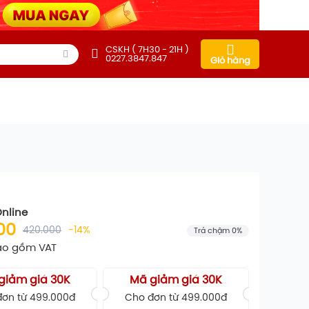
CSKH ( 7H30 - 21H )
0227.3847.847
Giỏ hàng
Online
00
420.000
-14%
Trả chậm 0%
ao gồm VAT
giảm giá 30K
Mã giảm giá 30K
ơn từ 499.000đ
Cho đơn từ 499.000đ