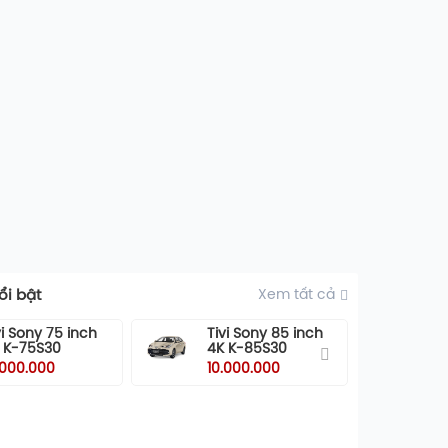
i bật
Xem tất cả
vi Sony 75 inch
Tivi Sony 85 inch
Ti
 K-75S30
4K K-85S30
55
5
.000.000
10.000.000
10