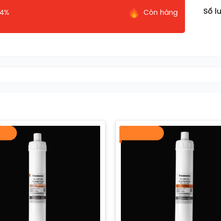
Số l
14%
Còn hàng
khoáng có lợi cho cơ thể
t nước
ười dùng, giúp bạn dễ dàng thay thế lõi lọc
yên nghiệp.
t theo tiêu chuẩn cao cấp của Panasonic,
t thời gian sử dụng.
812M-VN
,
TK-CA813F-VN