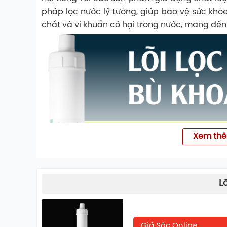
pháp lọc nước lý tưởng, giúp bảo vệ sức khỏ
chất và vi khuẩn có hại trong nước, mang đế
Xem th
L
Giá Sốc Online