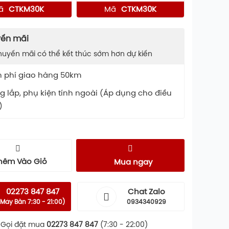
ã
CTKM30K
Mã
CTKM30K
ến mãi
huyến mãi có thể kết thúc sớm hơn dự kiến
n phí giao hàng 50km
 lắp, phụ kiện tính ngoài (Áp dụng cho điều
)
hêm Vào Giỏ
Mua ngay
02273 847 847
Chat Zalo
Máy Bàn 7:30 - 21:00)
0934340929
Gọi đặt mua
02273 847 847
(7:30 - 22:00)