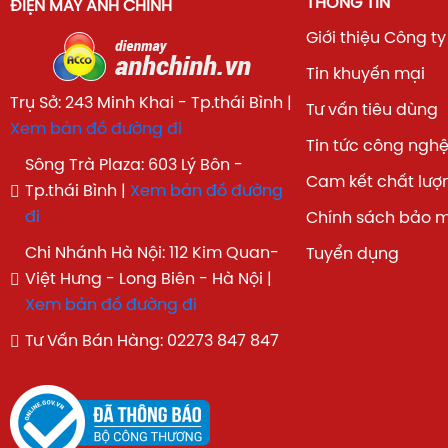
THÔNG TIN
ĐIỆN MÁY ÁNH CHINH
Giới thiệu Công ty
Tin khuyến mại
Trụ Sở: 243 Minh Khai - Tp.thái Bình |
Tư vấn tiêu dùng
Xem bản đồ đường đi
Tin tức công ngh
Sông Trà Plaza: 603 Lý Bôn -
Cam kết chất lượ
Tp.thái Bình |
Xem bản đồ đường
đi
Chính sách bảo 
Chi Nhánh Hà Nội: 112 Kim Quan-
Tuyển dụng
Việt Hưng - Long Biên - Hà Nội |
Xem bản đồ đường đi
Tư Vấn Bán Hàng: 02273 847 847