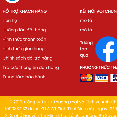
HỖ TRỢ KHÁCH HÀNG
KẾT NỐI VỚI CHÚN
Liên hệ
mô tả
Hướng dẫn đặt hàng
mô tả
Hình thức thanh toán
Tương
Hình thức giao hàng
tác
qua
Chính sách đổi trả hàng
Tra cứu thông tin đơn hàng
PHƯƠNG THỨC TH
Trung tâm bảo hành
© 2019. Công ty TNHH Thương mại và Dịch vụ Ánh Chi
1000337132 do sở KH & ĐT Tỉnh Thái Bình cấp ngày 19/01
243, phố Nguyễn Thị Minh Khai, tổ 50, phường Bồ Xuyê