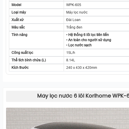
Model
WPK-605
Loại máy
Máy lọc nước
Xuất xứ
Đài Loan
Màu sắc
Trắng đen
Tính năng
•
Hệ thống 6 lõi lọc tiên tiến
•
An toàn cho người sử dụng
•
Lọc nước sạch
Công suất lọc
15L/h
Thể tích bình chứa (L)
8.14L
Kích thước
240 x 430 x 420mm
Máy lọc nước 6 lõi Korihome WPK-