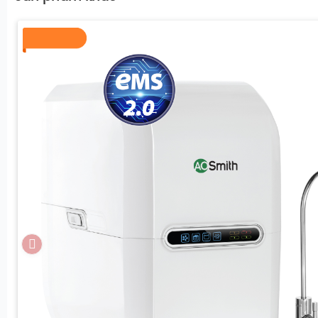
Sử dụng hệ thống 11 lõi lọc giúp Máy lọc nước Kanga
những lọc sạch vi khuẩn, tạp chất mà còn bổ sung
nhiên có lợi cho cơ thể. Công suất lọc lớn 18L/h đá
sử dụng của gia đình đông người.
Lõi 1 (PP 5 micro): Loại bỏ chất bẩn, bùn đất, gỉ
trên 5 micron
Lõi 2 (GAC): khử mùi, chất hữu cơ, thuốc trừ s
thực vật, kim loại nặng, dư lượng Clo dư trong nư
Lõi 3 (PP 1 micron): Loại bỏ chất bẩn, bùn đất, gỉ
trên 1 micron
Lõi 4 (RO 100GPD): Loại bỏ 99,99% vi khuẩn, virus,
Lõi 5 (Fir+): Chia tách các phân tử nước thành
giúp cơ thể dễ dàng hấp thu nước.
Lõi 6,7 (HypH+): tạo nước kiềm tính. Có khả năng
oxy hóa, trung hòa axit dư thừa
Lõi 8,9 (Mineral+): Tạo khoáng chất cần thiết c
Sắt, kẽm, Magie…) giúp cân bằng khoáng chất có