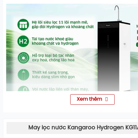
Xem thêm
THÔNG SỐ KỸ THUẬT
Máy lọc nước Kangaroo Hydrogen KG11A1,
Công suất RO
26W