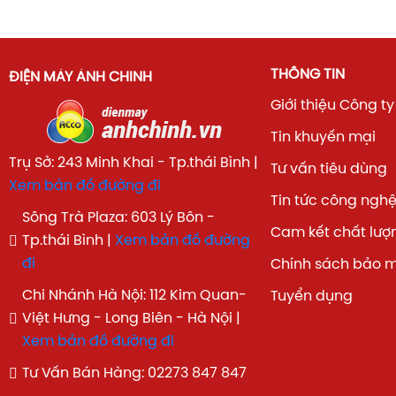
THÔNG TIN
ĐIỆN MÁY ÁNH CHINH
Giới thiệu Công ty
Tin khuyến mại
Trụ Sở: 243 Minh Khai - Tp.thái Bình |
Tư vấn tiêu dùng
Xem bản đồ đường đi
Tin tức công ngh
Sông Trà Plaza: 603 Lý Bôn -
Cam kết chất lượ
Tp.thái Bình |
Xem bản đồ đường
đi
Chính sách bảo 
Chi Nhánh Hà Nội: 112 Kim Quan-
Tuyển dụng
Việt Hưng - Long Biên - Hà Nội |
Xem bản đồ đường đi
Tư Vấn Bán Hàng: 02273 847 847