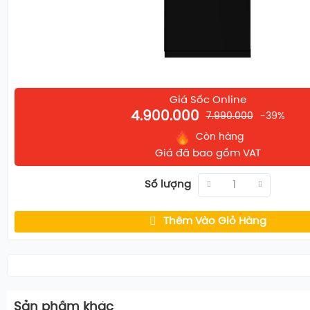
rửa
Giá Sốc Online
4.900.000
7.990.000
-39%
Còn hàng
Giá đã bao gồm VAT
Số lượng
Thêm Vào Giỏ Hàng
Sản phầm khác