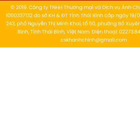
© 2019. Công ty TNHH Thương mại và Dịch vụ Ánh Chi
1000337132 do sở KH & ĐT Tỉnh Thái Bình cấp ngày 19/01
243, phố Nguyễn Thị Minh Khai, tổ 50, phường Bồ Xuyê
Bình, Tỉnh Thái Bình, Việt Nam. Điện thoại: 02273.84
cskhanhchinh@gmail.com