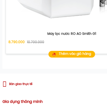
Lõi 10 (5 in 1+): Bổ sung ion âm cho nước, cân 
kiềm tính
Lõi 11 (Nano Carbon+): Loại bỏ mùi và tạo vị ch
sự phát triển của vi khuẩn
Xem thêm
Máy lọc nước RO AO Smith G1
8.790.000
10.700.000
Thêm vào giỏ hàng
Bàn giao thực tế
Gia dụng thông minh