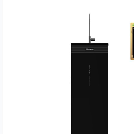
Số lõi lọc
11 lõi
Dung tích bình chứa
7 lít
Công suất lọc
18L/
Điều khiển
Van 
Kích thước
320 
Màng lọc
RO V
Công nghệ lọc
RO
Bảo hành
24 t
Khối lượng
26kg
TÍNH NĂNG NỔI BẬT
Độc quyền Hydrogen duy nhất tại Việt Nam
Tạo 
Vòi nước lắp liền thân máy, độc lập với hệ bồn