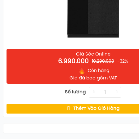
THÔNG SỐ
Loại máy
Máy lọc nướ
Công nghệ lọc
Thẩm thấu 
Kháng khuẩn
Nano Silver
Tổng 7.8 lít 
Dung tích bình chứa
thường 6 lít)
Giá Sốc Online
6.990.000
10.290.000
-32%
Lọc 4.8 - Th
Tỷ lệ lọc - thải
Còn hàng
nước đầu v
Giá đã bao gồm VAT
Công suất lọc
18 lít/giờ
Số lượng
Nhiệt độ nước
Nóng 80 - 9
Áp lực nước yêu cầu
0.07 - 0.25 
Thêm Vào Giỏ Hàng
Nơi sản xuất
Việt Nam
Số lõi lọc
10 lõi