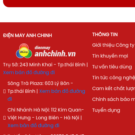
THÔNG TIN
ĐIỆN MÁY ÁNH CHINH
Giới thiệu Công ty
Tin khuyến mại
Trụ Sở: 243 Minh Khai - Tp.thái Bình |
Tư vấn tiêu dùng
Xem bản đồ đường đi
Tin tức công ngh
Sông Trà Plaza: 603 Lý Bôn -
Cam kết chất lượ
Tp.thái Bình |
Xem bản đồ đường
đi
Chính sách bảo 
Chi Nhánh Hà Nội: 112 Kim Quan-
Tuyển dụng
Việt Hưng - Long Biên - Hà Nội |
Xem bản đồ đường đi