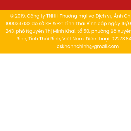
© 2019. Công ty TNHH Thương mại và Dịch vụ Ánh Chi
1000337132 do sở KH & ĐT Tỉnh Thái Bình cấp ngày 19/01
243, phố Nguyễn Thị Minh Khai, tổ 50, phường Bồ Xuyê
Bình, Tỉnh Thái Bình, Việt Nam. Điện thoại: 02273.84
cskhanhchinh@gmail.com