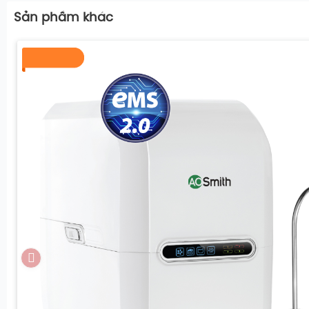
Hệ thống làm lạnh
Bằng công 
Sản phầm khác
Hệ thống bơm và van điều tiết
Bơm hút sâu
Kích thước
Ngang 43 cm
TIỆN ÍCH NỔI BẬT
Khóa vòi nóng
Tạo nước kiề
Chế độ cút nối nhanh dễ dàng thay lõi
Ngừng hoạt 
Tự động xả nước thải
Trung hòa đ
Ngừng hoạt động khi nước đầy bình
Xem thêm