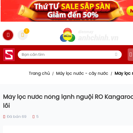
1
Trang chủ
Máy lọc nước - cây nước
Máy lọc
/
/
Máy lọc nước nóng lạnh nguội RO Kangaroo 
lõi
Đã bán 69
5