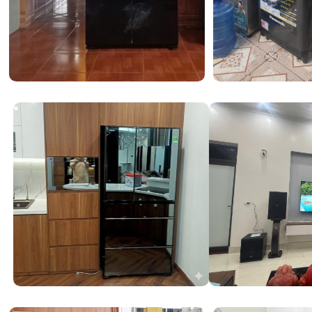
ECONAVI
Chiếc máy này không chỉ vận hành êm ái mà còn rất "kiệ
thống
Inverter
thay đổi công suất máy nén linh hoạt th
lạnh, tránh việc tắt/mở liên tục gây hao điện. Đi kèm là 3
ECONAVI
:
Cảm biến nhiệt độ phòng
: Nhận biết nhiệt độ bên ng
công suất làm lạnh phù hợp.
Cảm biến nhiệt độ bên trong
: Kiểm soát độ lạnh tối
Cảm biến cửa
: Ghi nhớ thói quen đóng/mở tủ của gia 
hóa năng lượng vào những khung giờ ít sử dụng.