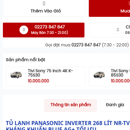
Thêm Vào Giỏ
Mua
02273 847 847
C
Máy Bàn 7:30 - 21:00)
09
Gọi đặt mua
02273 847 847
(7:30 - 22:00)
Sản phẩm nổi bật
Tivi Sony 75 inch 4K K-
Tivi Sony
75S30
85S30
10.000.000
10.000.00
Thông tin sản phẩm
Đánh giá
TỦ LẠNH PANASONIC INVERTER 268 LÍT NR-T
KHÁNG KHUẨN BLUE AG+ TỐI ƯU