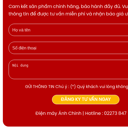
Cam kết sản phẩm chính hãng, bảo hành đầy đủ. Vui
thông tin để được tư vấn miễn phí và nhận báo giá 
Ngăn rau quả Wide Fresh Case
: Dung tích lên tới 30 l
đa, giúp bạn dễ dàng cất trữ những loại rau củ kích t
cải, súp lơ hay dưa hấu mà không cần cắt nhỏ.
GỬI THÔNG TIN Chú ý : (*) Quý khách vui lòng không
ĐĂNG KÝ TƯ VẤN NGAY
Điện máy Ánh Chinh | Hotline : 02273 847