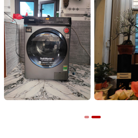
Các ngăn chứa chuyên biệt tối ưu trải nghiệm
Thiết bị được trang bị hệ thống ngăn chứa rất khoa học:
Ngăn Extra Cool Zone
: Với nhiệt độ duy trì ở mức 2°
khuẩn, đây là nơi lý tưởng để làm lạnh nhanh đồ uống
chua, váng sữa cho trẻ nhỏ.