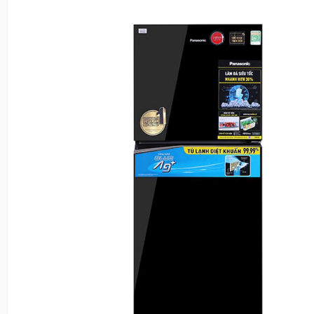
Đánh giá thiết kế và cảm nhận 
Panasonic inverter 268 lít NR-TV30
Điểm ấn tượng đầu tiên khi tiếp xúc với model này chính
gương đen
(Black Mirror) sáng bóng. Khác với các dòng 
thông thường, chất liệu gương mang lại chiều sâu cho k
giúp căn phòng trở nên rộng rãi và hiện đại hơn.
Kiểu dáng
: Thiết kế ngăn đá trên truyền thống nhưng
với các đường nét phẳng, không viền, tạo sự liền mạc
Kích thước
: Với chiều cao chỉ 1505mm và chiều rộng 6
này cực kỳ phù hợp với những căn hộ chung cư hoặc b
diện tích khiêm tốn. Người dùng có thể dễ dàng sắp xếp
không lo chiếm quá nhiều không gian.