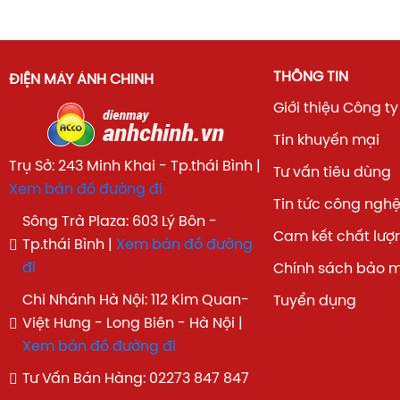
THÔNG TIN
ĐIỆN MÁY ÁNH CHINH
Giới thiệu Công ty
Tin khuyến mại
Trụ Sở: 243 Minh Khai - Tp.thái Bình |
Tư vấn tiêu dùng
Xem bản đồ đường đi
Tin tức công ngh
Sông Trà Plaza: 603 Lý Bôn -
Cam kết chất lượ
Tp.thái Bình |
Xem bản đồ đường
đi
Chính sách bảo 
Tham khảo thêm tủ lạnh Panasonic
để có cái nhìn tổ
Chi Nhánh Hà Nội: 112 Kim Quan-
Tuyển dụng
các dòng sản phẩm cùng phân khúc và lựa chọn cho mình
Việt Hưng - Long Biên - Hà Nội |
nhất.
Xem bản đồ đường đi
Tư Vấn Bán Hàng: 02273 847 847