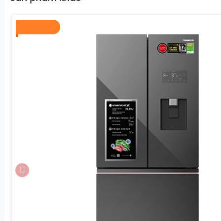
Trải nghiệm các tính năng công ngh
Mỗi chi tiết công nghệ trên sản phẩm đều hướng tới mụ
sạch - Tiết kiệm điện - Tiện dụng.
Công nghệ diệt khuẩn Blue Ag+ trên Tủ lạnh Pa