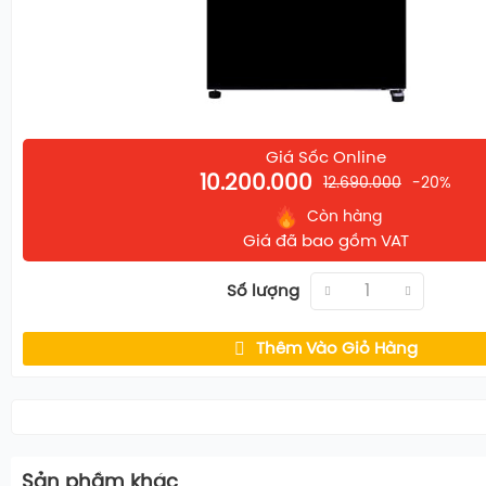
Nội thất
: Các khay kệ bên trong được làm từ
kính cư
năng chịu tải lên tới 150kg, cho phép bạn thoải mái lư
thực phẩm lớn hay các bình thủy tinh nặng mà không l
Giá Sốc Online
10.200.000
12.690.000
-20%
Còn hàng
Giá đã bao gồm VAT
Số lượng
Thêm Vào Giỏ Hàng
Sản phầm khác