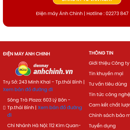
Điện máy Ánh Chinh | Hotline : 02273 847
THÔNG TIN
ĐIỆN MÁY ÁNH CHINH
Giới thiệu Công ty
Tin khuyến mại
Trụ Sở: 243 Minh Khai - Tp.thái Bình |
Tư vấn tiêu dùng
Xem bản đồ đường đi
Tin tức công ngh
Sông Trà Plaza: 603 Lý Bôn -
Cam kết chất lượ
Tp.thái Bình |
Xem bản đồ đường
đi
Chính sách bảo 
Chi Nhánh Hà Nội: 112 Kim Quan-
Tuyển dụng