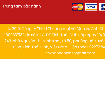
Trung tâm bảo hành
© 2019. Công ty TNHH Thương mại và Dịch vụ Ánh Chi
1000337132 do sở KH & ĐT Tỉnh Thái Bình cấp ngày 19/01
243, phố Nguyễn Thị Minh Khai, tổ 50, phường Bồ Xuyê
Bình, Tỉnh Thái Bình, Việt Nam. Điện thoại: 02273.84
cskhanhchinh@gmail.com