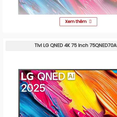
Xem thêm
THÔNG SỐ KỸ THUẬT
Tivi LG QNED 4K 75 inch 75QNED70
Độ phân giải
4K
Loại có đèn nền
Tr
Hệ điều hành
w
Tần số quét thực
6
Chất liệu chân đế
Vỏ
Chất liệu viền tivi
N
Nơi sản xuất
I