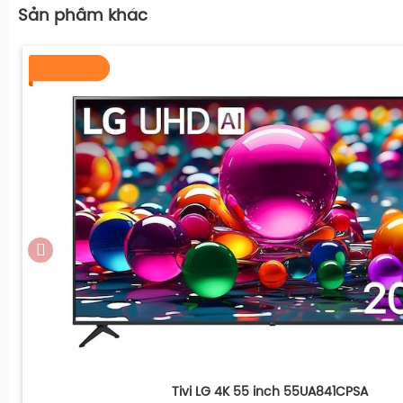
4K Super Upscaling
Sản phầm khác
Giảm độ trễ chơi game Auto Low Latency Mode (ALL
Chế độ game HGiG
4K Expression Enhancer
HDR10 tăng cường chi tiết vùng sáng tối, cải thiện độ
CÔNG NGHỆ ÂM THANH NỔI BẬT
Điều chỉnh âm thanh tự động AI Acoustic Tuning
Đồng bộ hóa âm thanh LG Sound Sync
Clear Voice Pro giúp giọng thoại trở nên rõ ràng hơn
Âm thanh phù hợp theo nội dung AI Sound Pro
TV Sound Mode Share chia sẻ âm thanh
WOW Orchestra cho phép TV và soundbar LG tương t
Tivi LG 4K 55 inch 55UA841CPSA
TIỆN ÍCH