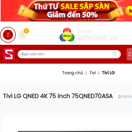
1
Trang chủ
Tivi
Tivi LG
/
/
Tivi LG QNED 4K 75 inch 75QNED70ASA
Đã b