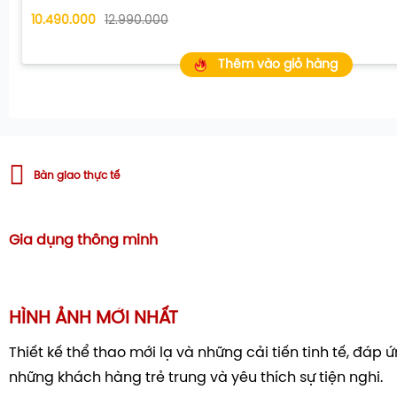
10.490.000
12.990.000
Ứng dụng LG ThinQ
N
L
Thêm vào giỏ hàng
Alexa (Chưa có tiếng Việt)
ti
LG
Remote thông minh
từ
Tích hợp MS Copilot
T
Bàn giao thực tế
Cá
Multi View chia nhỏ màn hình tivi
C
Gia dụng thông minh
Nhiều ứng dụng phổ biến
Kế
Xem thêm
HÌNH ẢNH MỚI NHẤT
Thiết kế thể thao mới lạ và những cải tiến tinh tế, đáp
những khách hàng trẻ trung và yêu thích sự tiện nghi.