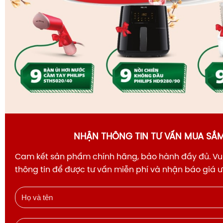
NHẬN THÔNG TIN TƯ VẤN MUA SẮ
Cam kết sản phẩm chính hãng, bảo hành đầy đủ. Vui
thông tin để được tư vấn miễn phí và nhận báo giá 