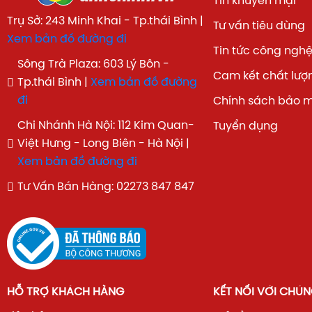
Tin khuyến mại
Trụ Sở: 243 Minh Khai - Tp.thái Bình |
Tư vấn tiêu dùng
Xem bản đồ đường đi
Tin tức công ngh
Sông Trà Plaza: 603 Lý Bôn -
Cam kết chất lượ
Tp.thái Bình |
Xem bản đồ đường
đi
Chính sách bảo 
Chi Nhánh Hà Nội: 112 Kim Quan-
Tuyển dụng
Việt Hưng - Long Biên - Hà Nội |
Xem bản đồ đường đi
Tư Vấn Bán Hàng: 02273 847 847
HỖ TRỢ KHÁCH HÀNG
KẾT NỐI VỚI CHÚN