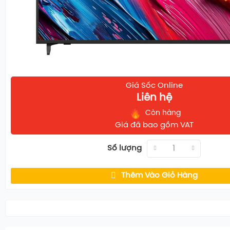
Tổng công suất loa
2
Âm thanh vòm
B
Kích thước có chân(WxHxD)
1
Kích thước không chân(WxHxD)
1
Bộ xử lý
Bộ
Giá Sốc Online
Liên hệ
Wi
Kết nối
Còn hàng
HD
Giá đã bao gồm VAT
CÔNG NGHỆ HÌNH ẢNH NỔI BẬT
Số lượng
Điều chỉnh độ sáng tự động AI Brightness
Dynamic Tone Mapping tối ưu độ sáng, cho độ chính
Thêm Vào Giỏ Hàng
FilmMaker Mode chế độ phim
Dynamic QNED Color giúp hình ảnh sắc nét, màu sắc r