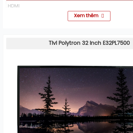
HDMI
Xem thêm
Cổng VGA + Audio PC in
Headphone Out (3.5mm)
Cổng RF T2
Tivi Polytron 32 inch E32PL7500
Xem thêm