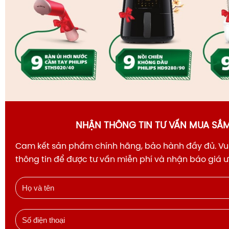
NHẬN THÔNG TIN TƯ VẤN MUA SẮ
Cam kết sản phẩm chính hãng, bảo hành đầy đủ. Vui
thông tin để được tư vấn miễn phí và nhận báo giá 