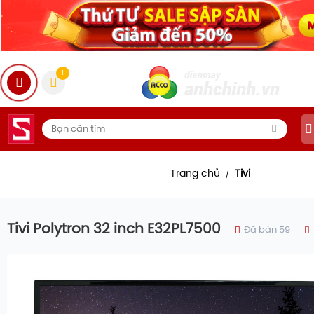
1
Trang chủ
Tivi
/
Tivi Polytron 32 inch E32PL7500
Đã bán 59