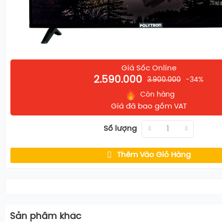
Giá Sốc Online
2.590.000
3.900.000
-34%
Còn hàng
Giá đã bao gồm VAT
Số lượng
Thêm Vào Giỏ Hàng
Sản phầm khác