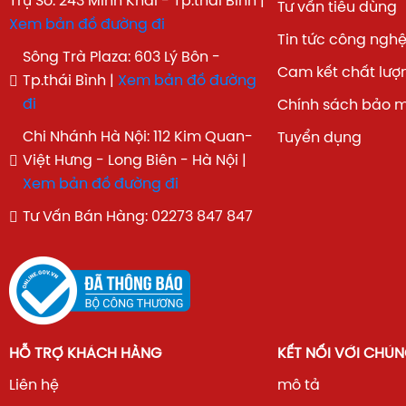
Trụ Sở: 243 Minh Khai - Tp.thái Bình |
Tư vấn tiêu dùng
Xem bản đồ đường đi
Tin tức công ngh
Sông Trà Plaza: 603 Lý Bôn -
Cam kết chất lượ
Tp.thái Bình |
Xem bản đồ đường
đi
Chính sách bảo 
Chi Nhánh Hà Nội: 112 Kim Quan-
Tuyển dụng
Việt Hưng - Long Biên - Hà Nội |
Xem bản đồ đường đi
Tư Vấn Bán Hàng: 02273 847 847
HỖ TRỢ KHÁCH HÀNG
KẾT NỐI VỚI CHÚN
Liên hệ
mô tả