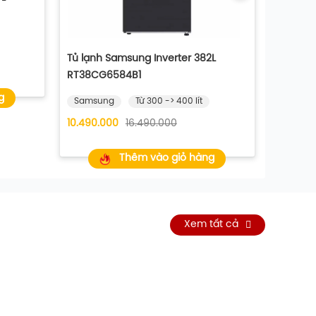
Tủ lạnh Samsung Inverter 382L
Tủ lạnh
RT38CG6584B1
Inverte
g
Samsung
Từ 300 -> 400 lít
Samsu
10.490.000
16.490.000
11.990.0
Thêm vào giỏ hàng
Xem tất cả