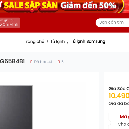
m giá tại
ồ Chí Minh
Trang chủ
Tủ lạnh
Tủ lạnh Samsung
/
/
CG6584B1
Đã bán 41
5
Giá Sốc 
10.49
Giá đã b
Mã 
Cho đ