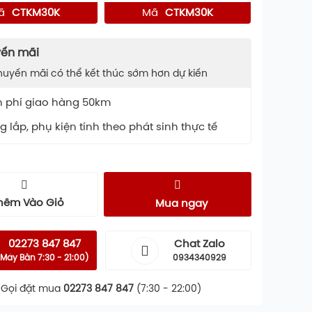
ã
CTKM30K
Mã
CTKM30K
ến mãi
huyến mãi có thể kết thúc sớm hơn dự kiến
n phí giao hàng 50km
 lắp, phụ kiện tính theo phát sinh thực tế
hêm Vào Giỏ
Mua ngay
02273 847 847
Chat Zalo
Máy Bàn 7:30 - 21:00)
0934340929
Gọi đặt mua
02273 847 847
(7:30 - 22:00)