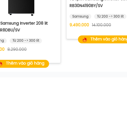
RB30N4190BY/SV
Samsung
Từ 200 -> 300 lít
 Samsung Inverter 208 lít
9.490.000
14.100.000
R8DBU/SV
Thêm vào giỏ hàn
ng
Từ 200 -> 300 lít
000
8.290.000
Thêm vào giỏ hàng
ới công nghệ SpaceMax™
ghệ SpaceMax từ việc tối ưu vật liệu cách