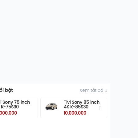
i bật
Xem tất cả
vi Sony 75 inch
Tivi Sony 85 inch
Ti
 K-75S30
4K K-85S30
55
5
.000.000
10.000.000
10