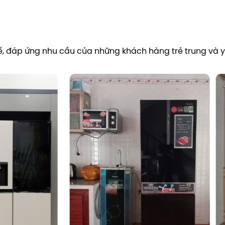
ơn thông thường mà vẫn đảm bảo hiệu suất
ho bạn thoải mái lưu trữ.
 tế, đáp ứng nhu cầu của những khách hàng trẻ trung và yê