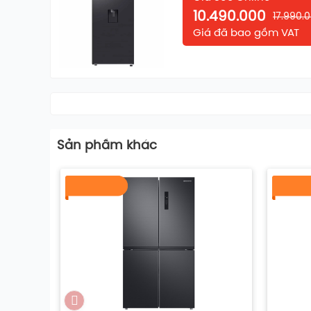
10.490.000
17.990.
Giá đã bao gồm VAT
CÁC TÍNH NĂNG NỔI BẬT
- Ngăn đông mềm linh hoạt Optimal Fresh+
Ngăn Optimal Fresh+
ở chế độ “Đông mềm” giữ 
trọn dưỡng chất đến 14 ngày mà không đông 
dễ dàng cắt thái và chế biến nhanh chóng mà 
Sản phầm khác
kín và kháng khuẩn 99%, ngăn đông mềm hạ
khỏe gia đình bạn.
Ngoài ra,
ngăn Optimal Fresh+
có thể điều c
nhau như: Chế độ "Làm mát" (phù hợp thực ph
Chế độ "Thịt & Cá"; Chế độ "Đông mềm" (phù
độ Thịt & Cá), Chế độ "Làm lạnh nhanh" cho đ