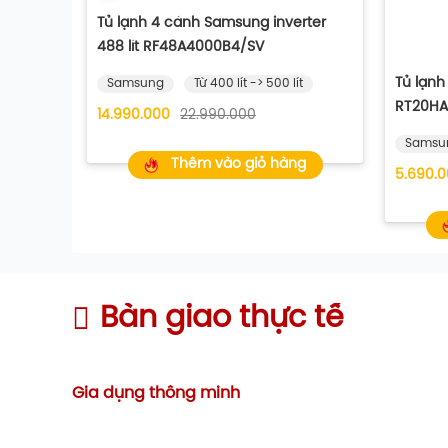
Tủ lạnh 4 cánh Samsung inverter
488 lít RF48A4000B4/SV
Tủ lạnh
Samsung
Từ 400 lít -> 500 lít
RT20HA
14.990.000
22.990.000
Samsu
Thêm vào giỏ hàng
5.690.
Bàn giao thực tế
Gia dụng thông minh
Tăng thêm 20 lít so với tủ cùng kích thước v
Mở rộng không gian lưu trữ tối đa với công n