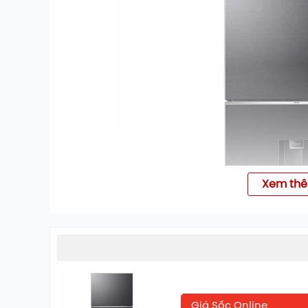
Xem th
Giá Sốc Online