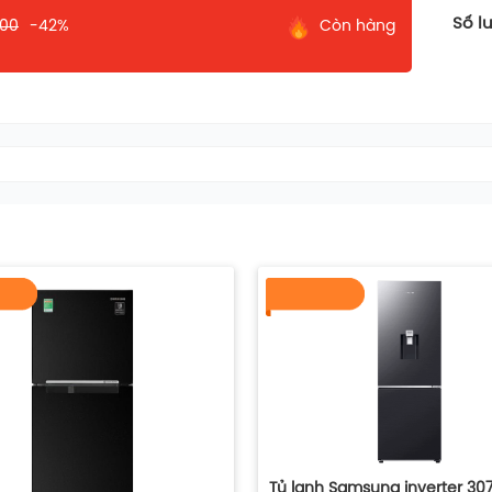
Số l
000
-42%
Còn hàng
thịt, cá tươi lâu hơn gấp 2 lần, bảo toàn
đá, không cần rã đông, nhờ đó người dùng
không phải chờ đợi lâu. Với thiết kế dạng
n chế tình trạng lẫn mùi và bảo vệ sức
hỉnh theo 4 chế độ nhiệt độ sử dụng khác
ẩm dùng hằng ngày như sữa, thịt nguội…);
 hợp lưu trữ thực phẩm dài ngày hơn chế
ồ uống.
Tủ lạnh Samsung inverter 30