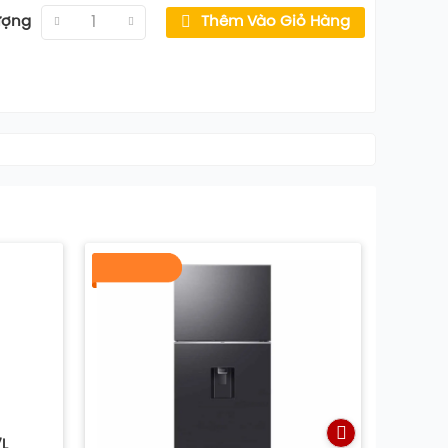
ượng
Thêm Vào Giỏ Hàng
7L