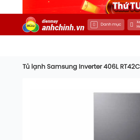
Xe
Danh mục
H
Tủ lạnh Samsung Inverter 406L RT42