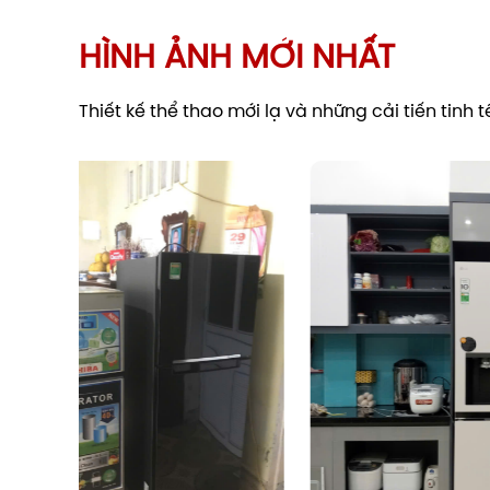
nhiệt sử dụng bên trong, với lớp vỏ mỏng h
HÌNH ẢNH MỚI NHẤT
hoạt động tốt nhất. Dung tích tăng thêm 20L c
Thiết kế thể thao mới lạ và những cải tiến tinh