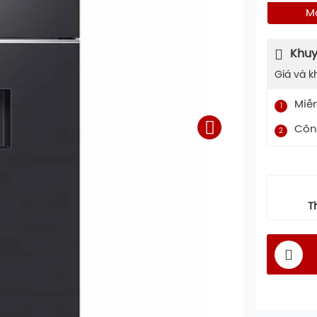
M
Khuy
Giá và k
Miễ
1
Công
2
T