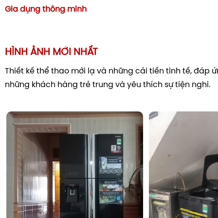
Gia dụng thông minh
Trải nghiệm các tính năng công n
HÌNH ẢNH MỚI NHẤT
trên Tủ lạnh Samsung inve
Thiết kế thể thao mới lạ và những cải tiến tinh tế, đáp
RB30N4190BY/SV
những khách hàng trẻ trung và yêu thích sự tiện nghi.
Để đánh giá một chiếc tủ lạnh, công nghệ bảo quản và sự
là yếu tố then chốt. Model này sở hữu những đặc tính kỹ 
trong tầm giá:
Ngăn đông mềm Optimal Fresh Zone -1 độ C duy
ngon
Đây là tính năng đáng giá nhất trên sản phẩm này. Ngă