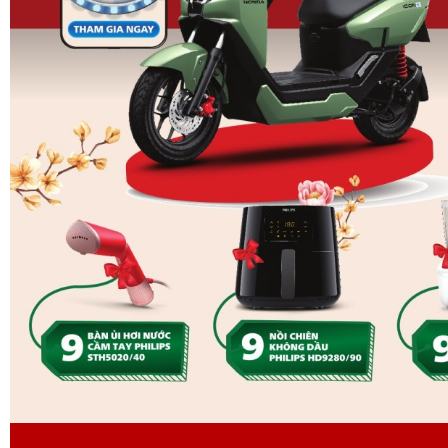
Công nghệ Digital Inverter vận hành êm ái, bền
Trái tim của máy là bộ nén
Digital Inverter
có khả năng 
chỉnh tốc độ vận hành theo nhu cầu làm lạnh với 7 cấp 
chế này không chỉ giúp tiết kiệm điện năng tiêu thụ mà 
tiếng ồn, tăng cường độ bền cho động cơ. Samsung tự t
hành lên đến
10 năm cho máy nén
, giúp khách hàng h
về chất lượng sản phẩm trong suốt thời gian dài sử dụn