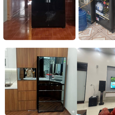
mềm
Optimal Fresh Zone
duy trì nhiệt độ ở mức lý tưở
nhiệt này, thực phẩm như thịt, cá sẽ được phủ một lớp
để ngăn chặn sự xâm nhập của vi khuẩn mà không làm 
trúc bên trong. Nhờ đó, người nội trợ có thể lấy thực p
ngay mà
không cần rã đông
, giúp giữ trọn vẹn hương v
ban đầu. Thực phẩm có thể được bảo quản tươi ngon lên
kỳ phù hợp với những gia đình bận rộn.