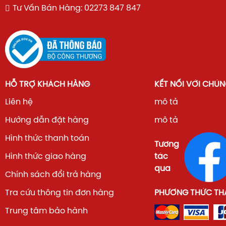
Tư Vấn Bán Hàng: 02273 847 847
kích thước chiều ngang gọn gàng (595mm) giúp tủ dễ 
ở các hốc tủ bếp mà vẫn đảm bảo tính thẩm mỹ cao.
Bảng thông số kỹ thuật
HỖ TRỢ KHÁCH HÀNG
KẾT NỐI VỚI CHÚN
Liên hệ
mô tả
Dưới đây là chi tiết các thông số kỹ thuật để quý khách h
Hướng dẫn đặt hàng
mô tả
tổng quan nhất trước khi quyết định mua sắm:
Hình thức thanh toán
Tương
Hình thức giao hàng
tác
qua
Chính sách đổi trả hàng
Tra cứu thông tin đơn hàng
PHƯƠNG THỨC TH
Trung tâm bảo hành