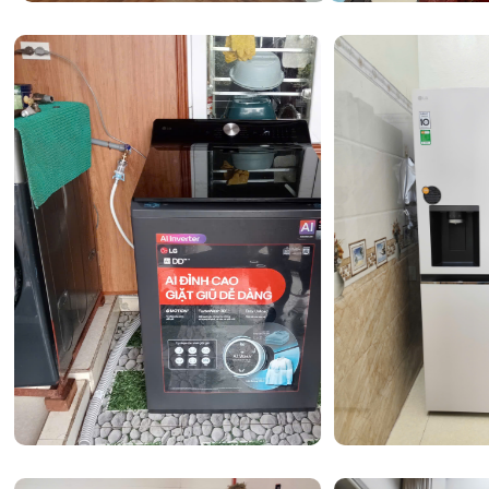
Hệ thống làm lạnh vòm All-around Cooling và 
hoạt tính
Khác với các dòng tủ lạnh truyền thống chỉ tập trung lu
vài vị trí, thiết bị này sử dụng công nghệ
làm lạnh vòm
.
được lan tỏa đều theo hình vòng cung, len lỏi đến từng
trong tủ. Điều này đảm bảo nhiệt độ và độ ẩm luôn duy t
tránh tình trạng thực phẩm bị đóng băng cục bộ hoặc bị
lạnh.
Bên cạnh đó, bộ lọc khử mùi
Deodorizing Filter
từ than 
loại bỏ các mùi hôi khó chịu từ thực phẩm tươi sống ha
các loại gia vị. Không gian bên trong tủ luôn giữ được s
sạch sẽ, đảm bảo vệ sinh an toàn thực phẩm cho cả gia đ