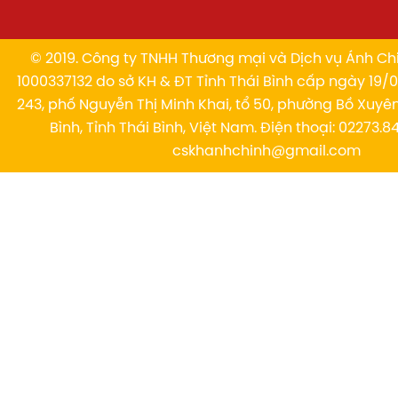
© 2019. Công ty TNHH Thương mại và Dịch vụ Ánh Chi
1000337132 do sở KH & ĐT Tỉnh Thái Bình cấp ngày 19/01
243, phố Nguyễn Thị Minh Khai, tổ 50, phường Bồ Xuyê
Bình, Tỉnh Thái Bình, Việt Nam. Điện thoại: 02273.84
cskhanhchinh@gmail.com
ĐẶC ĐIỂM THÔNG
CHI TIẾT THÔNG TIN
SỐ