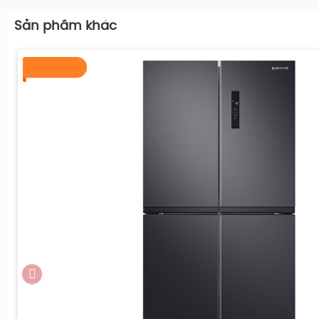
Sản phầm khác
Đặc biệt, thiết kế
ngăn đá dưới
là một điểm cộng lớn. D
cứu thói quen người tiêu dùng thường xuyên mở ngăn 