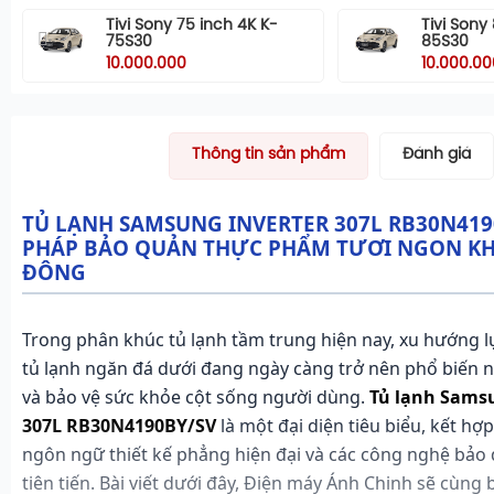
Tivi Sony 75 inch 4K K-
Tivi Sony
75S30
85S30
10.000.000
10.000.00
Thông tin sản phẩm
Đánh giá
TỦ LẠNH SAMSUNG INVERTER 307L RB30N4190
PHÁP BẢO QUẢN THỰC PHẨM TƯƠI NGON K
ĐÔNG
Trong phân khúc tủ lạnh tầm trung hiện nay, xu hướng 
tủ lạnh ngăn đá dưới đang ngày càng trở nên phổ biến 
và bảo vệ sức khỏe cột sống người dùng.
Tủ lạnh Samsu
307L RB30N4190BY/SV
là một đại diện tiêu biểu, kết hợ
ngôn ngữ thiết kế phẳng hiện đại và các công nghệ bả
tiên tiến. Bài viết dưới đây, Điện máy Ánh Chinh sẽ cùng 