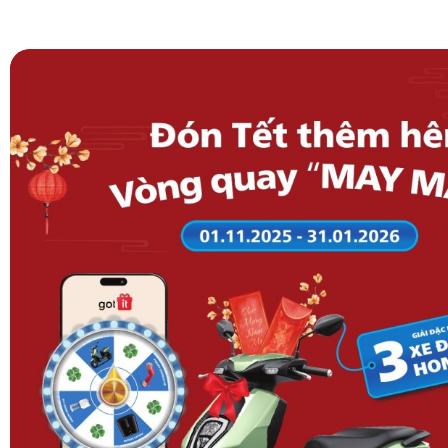
lạnh Samsung
tại hệ thống của chúng tôi chính là khay 
Thiết kế này cho phép bạn thưởng thức ly nước mát lạnh
không cần mở cửa tủ, giúp hạn chế thất thoát hơi lạnh và
năng đáng kể.
Hơn thế nữa, tính năng
làm đá tự động
là một sự nâng c
Thay vì phải châm nước vào từng khay đá thủ công, bạn 
vào hộc chứa, hệ thống sẽ tự động vận hành và tạo ra n
khiết, sẵn sàng phục vụ nhu cầu giải khát bất cứ lúc nào.