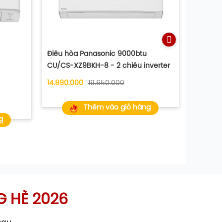
Điều hòa Panasonic 9000btu
CU/CS-XZ9BKH-8 - 2 chiều inverter
14.890.000
19.650.000
Điều hò
Thêm vào giỏ hàng
18000B
g
20.990.
G HÈ 2026