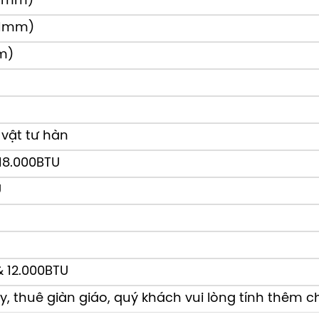
71mm)
71mm)
m)
 vật tư hàn
18.000BTU
m và khử mùi 24/24
U
ghệ
NanoeX
mới nhất. Với cấu trúc phân tử
 thức ăn như sầu riêng hay mùi động vật
,
bụi mịn PM2.5
, các chất độc hai gần như
c, các hạt
NanoeX
còn giúp
giữ ẩm cho da
 12.000BTU
, thuê giàn giáo, quý khách vui lòng tính thêm chi