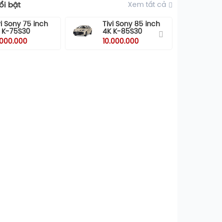
i bật
Xem tất cả
vi Sony 75 inch
Tivi Sony 85 inch
Ti
 K-75S30
4K K-85S30
55
5
.000.000
10.000.000
10