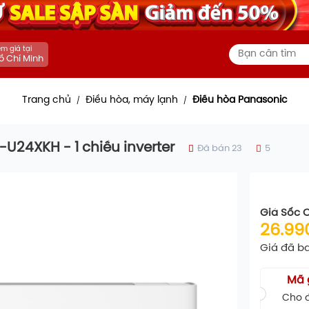
m giá tại
ồ Chí Minh
Trang chủ
Điều hòa, máy lạnh
Điều hòa Panasonic
/
/
24XKH - 1 chiều inverter
Đã bán 23
5
Giá Sốc 
26.99
Giá đã b
Mã 
Cho đ