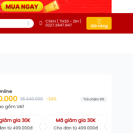
CSKH ( 7H30 - 21H )
0227.3847.847
Giỏ hàng
Online
0.000
35.640.000
-24%
Trả chậm 0%
ao gồm VAT
giảm giá 30K
Mã giảm giá 30K
ơn từ 499.000đ
Cho đơn từ 499.000đ