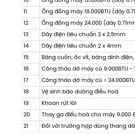
10
Ống đồng máy 12.000BTU (dày 0.
11
Ống đồng máy 18.000BTU (dày 0.
12
Ống đồng máy 24.000 (dày 0.71m
13
Dây điện tiêu chuẩn 2 x 2.5mm
14
Dây điện tiêu chuẩn 2 x 4mm
15
Báng cuốn, ốc vít, băng dính điện,
16
Công tháo dỡ máy cũ 9.000BTU - 
Công nghệ NanoeX tự động ngăn chặn ô nhiễ
17
Công tháo dỡ máy cũ > 24.000BT
Điều hòa
Panasonic
được ứng dụng công n
là
gốc nước
OH.
NanoeX khử mùi hôi đậm như
18
Vệ sinh bào dưõng điểu hoà
nuôi trong nhà. Diệt vi khuẩn, virus, phấn hoa
19
Khoan rút lõi
tuyệt đối - 99.9%. Ngoài ra vì là phân tử nướ
và tóc.
20
Thay ga điểu hoà cho máy 9.000 &
21
Đối với trường hợp dùng thang dây