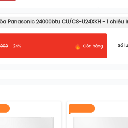
òa Panasonic 24000btu CU/CS-U24XKH - 1 chiều i
Số l
.000
-24%
Còn hàng
I
ị bộ vi xử lý thông minh tích hợp trí tuệ
tích điều kiện môi trường đưa ra mức điều
g cao nhất qua đó tiết kiệm tối ưu cho gia
u nhất.