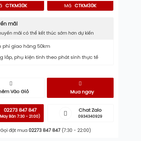
ã
CTKM30K
Mã
CTKM30K
ến mãi
huyến mãi có thể kết thúc sớm hơn dự kiến
n phí giao hàng 50km
 lắp, phụ kiện tính theo phát sinh thực tế
hêm Vào Giỏ
Mua ngay
02273 847 847
Chat Zalo
Máy Bàn 7:30 - 21:00)
0934340929
Gọi đặt mua
02273 847 847
(7:30 - 22:00)