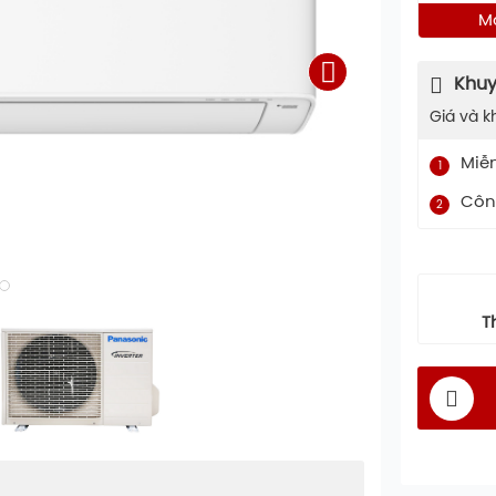
M
Khuy
Giá và k
Miễ
1
Công
2
T