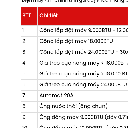
Điện máy Ánh Chinh kính gửi quý khách hàng bả
chỉ từ một thiết bị di động.
STT
Chi tiết
1
Công lắp đặt máy 9.000BTU - 12.0
2
Công lắp đặt máy 18.000BTU
3
Công lắp đặt máy 24.000BTU - 30
4
Giá treo cục nóng máy < 18.000BT
5
Giá treo cục nóng máy > 18.000 B
6
Giá treo cục nóng máy 24.000BTU 
7
Automat 20A
8
Ống nước thài (ống chun)
9
Ống đồng máy 9.000BTU (dày 0.