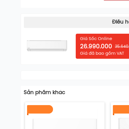
Điều h
Giá Sốc Online
NHỮNG TÍNH NĂNG NỔI BẬT
26.990.000
35.640
Giá đã bao gồm VAT
Chế độ ECO với bộ điều khiển trí tuệ nhân tạo A.
Điều hòa
Panasonic
inverter này được trang b
nhân tạo
ECO+AI
. Máy lạnh sẽ tự động phân 
khiển máy nén inverter cho hiệu quả hoạt độn
chủ và đảm bảo nhiệt độ phòng ở mức dễ chị
Sản phầm khác