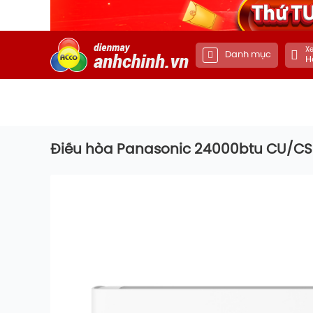
Xe
Danh mục
H
Điều hòa Panasonic 24000btu CU/CS-U