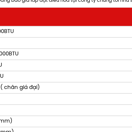
ng báo giá lắp đặt điều hòa tại công ty chúng tôi như 
00BTU
.000BTU
U
TU
( chân giá đại)
71mm)